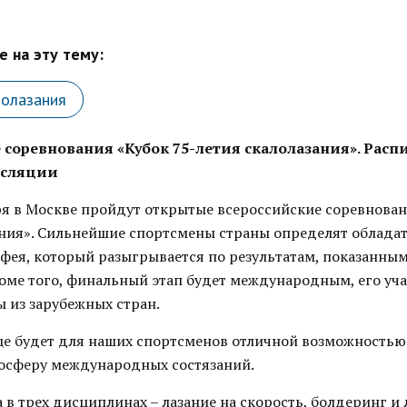
 на эту тему:
лолазания
 соревнования «Кубок 75-летия скалолазания». Расп
нсляции
ря в Москве пройдут открытые всероссийские соревнован
ания». Сильнейшие спортсмены страны определят облада
фея, который разыгрывается по результатам, показанны
Кроме того, финальный этап будет международным, его уч
ы из зарубежных стран.
це будет для наших спортсменов отличной возможностью
мосферу международных состязаний.
 в трех дисциплинах – лазание на скорость, болдеринг и 