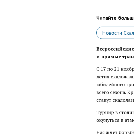
Читайте больше
Новости Ска
Всероссийские
и прямые тра
С 17 по 21 нояб
летия скалолаз
юбилейного тро
всего сезона. 
станут скалолаз
Турнир в столи
окунуться в ат
Нас ждёт борьба