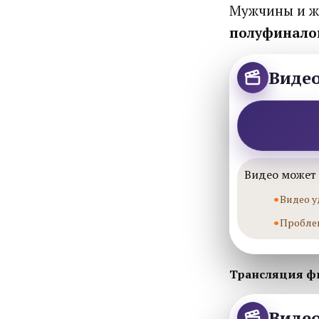
Мужчины и ж
полуфинало
Виде
Видео может 
Видео у
Пробле
Трансляция ф
Виде