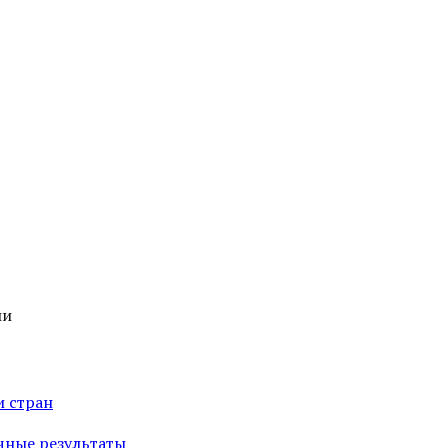
ии
и стран
чные результаты