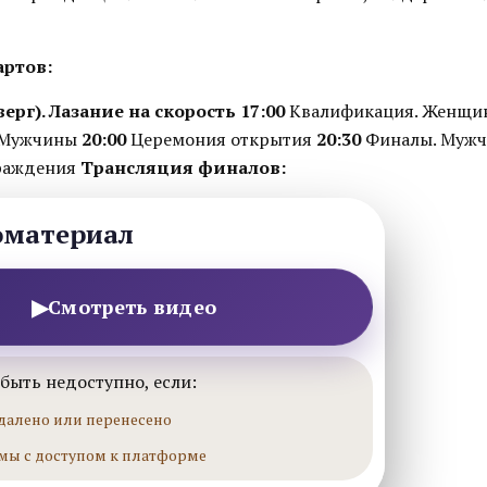
артов:
верг). Лазание на скорость
17:00
Квалификация. Женщ
 Мужчины
20:00
Церемония открытия
20:30
Финалы. Муж
раждения
Трансляция финалов:
оматериал
▶
Смотреть видео
быть недоступно, если:
далено или перенесено
мы с доступом к платформе