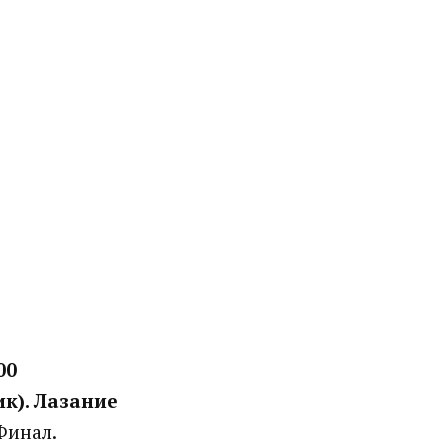
00
ик). Лазание
инал.