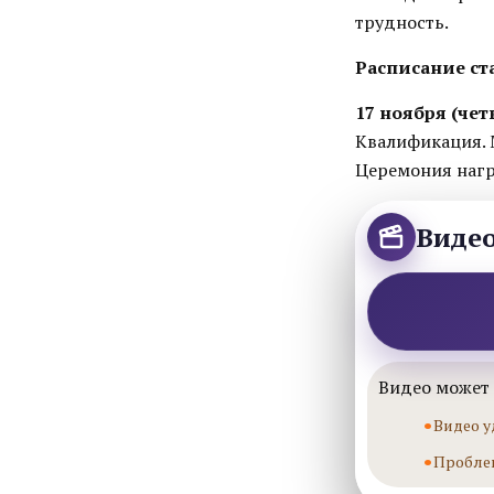
трудность.
Расписание ст
17 ноября (чет
Квалификация.
Церемония наг
Виде
Видео может 
Видео у
Пробле