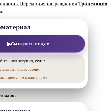
енщины Церемония награждения
Трансляция
в:
оматериал
▶
Смотреть видео
быть недоступно, если:
далено или перенесено
мы с доступом к платформе
иналов:
оматериал