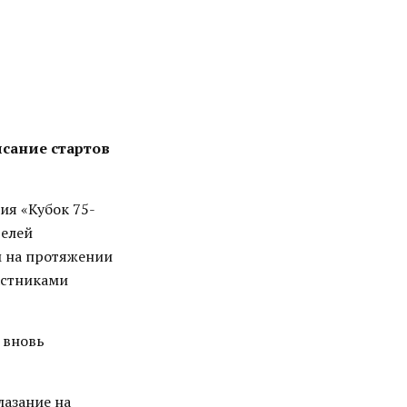
исание стартов
ия «Кубок 75-
телей
м на протяжении
астниками
 вновь
лазание на