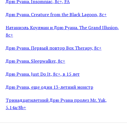
Дрю Руана. Insomniac, 8c+, FA
Дрю Руана. Creature from the Black Lagoon, 8c+
Натаниэль Коулман и Дрю Руана. The Grand Illusion,
8c+
Дрю Руана. Первый повтор Box Therapy, 8c+
Дрю Руана. Sleepwalker, 8c+
Дрю Руана. Just Do It, 8с+, в 15 лет
Дрю Руана, еще один 13-летний монстр
Тринадцатилетний Дрю Руана пролез Mr. Yuk,
5.14a/8b+