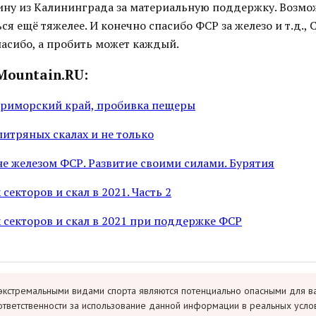
ину из Калининграда за материальную поддержку. Возмож
ся ещё тяжелее. И конечно спасибо ФСР за железо и т.д., 
пасибо, а пробить может каждый.
Mountain.RU:
Приморский край, пробивка пещеры
литряных скалах и не только
не железом ФСР. Развитие своими силами. Бурятия
секторов и скал в 2021. Часть 2
 секторов и скал в 2021 при поддержке ФСР
экстремальными видами спорта являются потенциально опасными для в
ответственности за использование данной информации в реальных усло