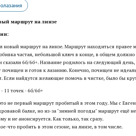
лолазания
вый маршрут на линзе
ин:
л новый маршрут на линзе. Маршрут находиться правее м
обивка частая, небольшой ключ в конце, в общем должно
и сказали 6б/6б+. Название родилось на следующий день,
 почищен и готов к лазанию. Конечно, почищен не идеаль
т. Если найдутся желающие помочь в чистке, было бы кру
- 11 точек - 6б/6б+
 это не первый маршрут пробитый в этом году. Мы с Евг
кровавой балке, но из-за "зимней погоды" маршрут ещё н
му и не анонсируется. Как только, так сразу.
е-что пробить в этом сезоне, на линзе, в том числе.