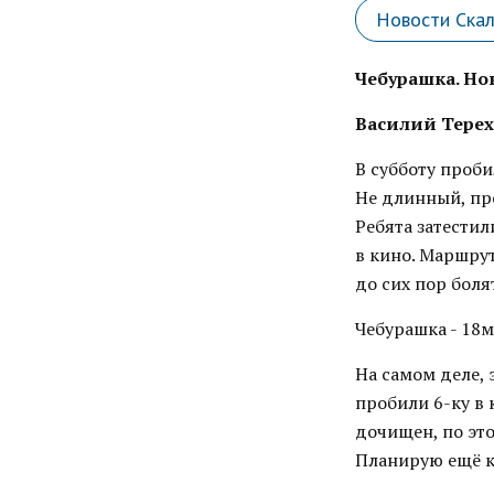
Новости Ска
Чебурашка. Но
Василий Терех
В субботу проби
Не длинный, пр
Ребята затестил
в кино. Маршрут
до сих пор боля
Чебурашка - 18м 
На самом деле,
пробили 6-ку в 
дочищен, по это
Планирую ещё ко