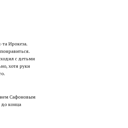
-та Ирокеза.
 понравиться.
 ходил с детьми
но, хотя руки
то.
ением Сафоновым
е до конца