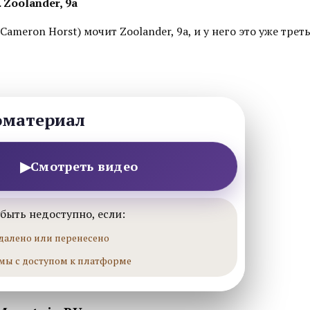
 Zoolander, 9a
ameron Horst) мочит Zoolander, 9a, и у него это уже трет
оматериал
▶
Смотреть видео
быть недоступно, если:
далено или перенесено
мы с доступом к платформе