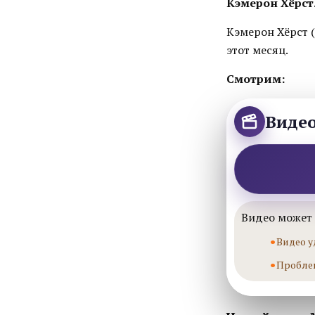
Кэмерон Хёрст.
Кэмерон Хёрст (C
этот месяц.
Смотрим:
Виде
Видео может 
Видео у
Пробле