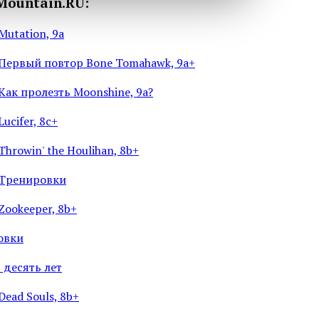
Mountain.RU:
Mutation, 9a
 Первый повтор Bone Tomahawk, 9a+
Как пролезть Moonshine, 9a?
ucifer, 8c+
hrowin' the Houlihan, 8b+
 Тренировки
Zookeeper, 8b+
овки
в десять лет
Dead Souls, 8b+