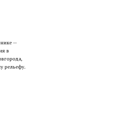
знике —
ия в
овгорода,
у рельефу.