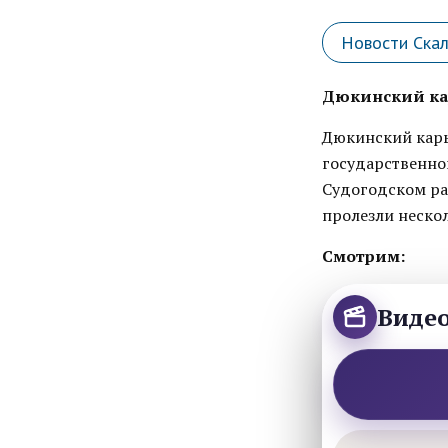
Новости Ска
Дюкинский кар
Дюкинский карь
государственно
Судогодском ра
пролезли неско
Смотрим:
Виде