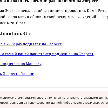
па в двадцать восьмой раз поднялся на Эверест
мая 2023-го непальский альпинист-проводник Ками Рита
орой раз за месяц обновил свой рекорд восхождений на ве
её в 28-й раз.
Mountain.RU:
 в 27-й раз поднялся на Эверест
 и самый юный пакистанец поднялись на Эверест
 поднялся на Манаслу
ь Эвереста без ног
экстремальными видами спорта являются потенциально опасными для в
ответственности за использование данной информации в реальных усло