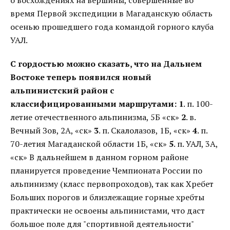
о восхождениях на вершины, совершенные во
время Первой экспедиции в Магаданскую область
осенью прошедшего года командой горного клуба
УАЛ.
С гордостью можно сказать, что на Дальнем
Востоке теперь появился новый
альпинистский район с
классифицированными маршрутами:
1
. п. 100-
летие отечественного альпинизма, 5Б «ск»
2
. в.
Вечный Зов, 2А, «ск»
3
. п. Скалолазов, 1Б, «ск»
4
. п.
70-летия Магаданской области 1Б, «ск»
5
. п. УАЛ, 3А,
«ск» В дальнейшем в данном горном районе
планируется проведение Чемпионата России по
альпинизму (класс первопроходов), так как Хребет
Больших порогов и близлежащие горные хребты
практически не освоены альпинистами, что даст
большое поле для "спортивной деятельности"