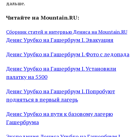
дальше.
Читайте на Mountain.RU:
Сборник статей и интервью Дениса на Mountain.RU
Денис Урубко на Гашербрум I. Эвакуация
Денис Урубко на Гашербрум I. Фото с ледопада
Денис Урубко на Гашербрум I. Установили
палатку на 5500
Денис Урубко на Гашербрум I. Попробуют
подняться в первый лагерь
Денис Урубко на пути к базовому лагерю
Гашербрума
Экспедиция Дениса Урубко на Гашербрум I