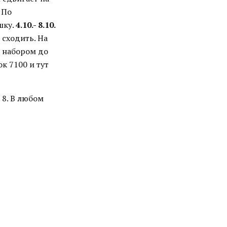
 По
шку.
4.10.- 8.10.
 сходить. На
 набором до
к 7100 и тут
 8. В любом