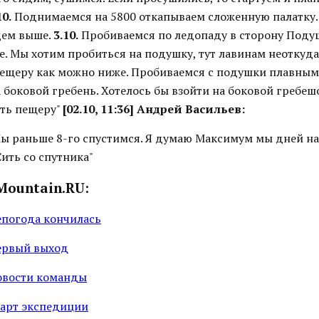
10.
Поднимаемся на 5800 откапываем сложенную палатку.
дем выше.
3.10.
Пробиваемся по ледопаду в сторону Поду
е. Мы хотим пробиться на подушку, тут лавинам неоткуда
ещеру как можно ниже. Пробиваемся с подушки плавным
а боковой гребень. Хотелось бы взойти на боковой гребешо
ть пещеру"
[02.10, 11:36] Андрей Васильев:
Мы раньше 8-го спустимся. Я думаю Максимум мы дней на
ить со спутника"
Mountain.RU:
епогода кончилась
ервый выход
овости команды
тарт экспедиции