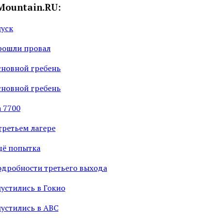
Mountain.RU:
пуск
рошли провал
сновной гребень
сновной гребень
 7700
третьем лагере
щё попытка
одробности третьего выхода
устились в Гокио
пустились в ABC