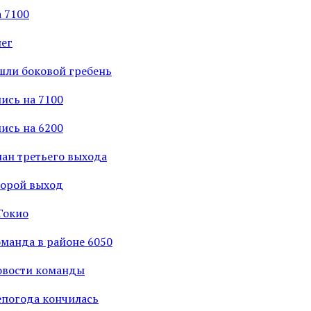
 7100
нег
шли боковой гребень
ись на 7100
ись на 6200
лан третьего выхода
торой выход
Гокио
оманда в районе 6050
овости команды
епогода кончилась