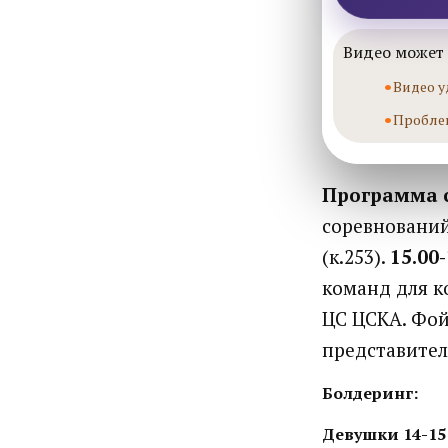
Видео может 
Видео у
Пробле
Программа 
соревновани
(к.253).
15.00-
команд для к
ЦС ЦСКА. Фо
представител
Болдеринг:
Девушки 14-15 