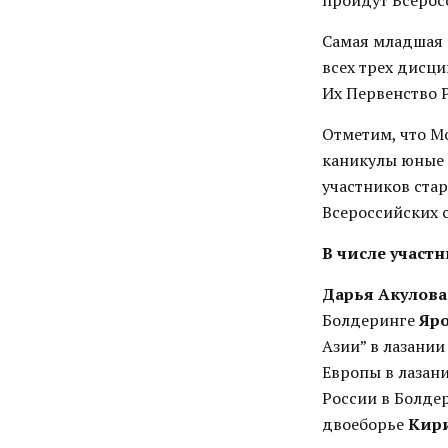
пройдут Всерос
Самая младшая г
всех трех дисц
Их Первенство 
Отметим, что М
каникулы юные 
участников стар
Всероссийских 
В числе участ
Дарья Акулова
Болдеринге
Яр
Азии” в лазании
Европы в лазан
России в Болде
двоеборье
Кир