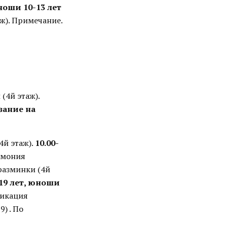
оши 10-13 лет
ж). Примечание.
(4й этаж).
зание на
4й этаж).
10.00-
емония
разминки (4й
19 лет, юноши
икация
) . По