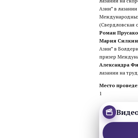
лазании на ско
Азии” в лазании
Международных 
(Свердловская о
Роман Прусак
Мария Силкин
Азии” в Болдери
призер Междуна
Александра Ф
лазании на тру
Место провед
1
Виде