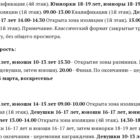
ификация (4й этаж).
Юниорки 18-19 лет, юниоры 18-19
оляции (1й этаж).
09.00-13.00
Квалификация (1й этаж).
Де
17 лет
14.00-14.30
Открыта зона изоляции (1й этаж).
15.0
й этаж). Примечание. Классический формат (закрытые тра
у, без общего просмотра.
рость:
лет, юноши 10-13 лет
15.30
- Открытие зоны разминки.
девушки, затем юноши).
20.00
- Финал. По окончанию – ц
3 марта, воскресенье
 лет, юноши 14-15 лет
09.00-10.00
Открыта зона изоляции
л (1й этаж).
Девушки 16-17 лет, юноши 16-17 лет, юни
лет
13.00-14.00
Открыта зона изоляции (4й этаж).
14.30-18
и 16-17 лет и юноши 16-17 лет, затем юниорки 18-19 лет
 По окончании - церемония награждения.
Девушки 10-13 л