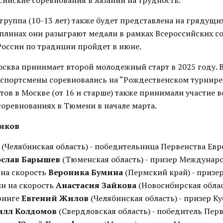
сийские соревнования в лазании на трудность.
руппа (10-13 лет) также будет представлена на грядущих
иплинах они разыграют медали в рамках Всероссийских с
России по традиции пройдет в июне.
осква принимает второй молодежный старт в 2025 году. 
спортсмены соревновались на “Рождественском турнире”
тов в Москве (от 16 и старше) также принимали участие в
соревнованиях в Тюмени в начале марта.
ников
(Челябинская область) - победительница Первенства Евр
ослав Барышев
(Тюменская область) - призер Междунар
 на скорость
Вероника Бумина
(Пермский край) - призе
ии на скорость
Анастасия Зайкова
(Новосибирская облас
ринге
Евгений Жилов
(Челябинская область) - призер Ку
илл Колдомов
(Свердловская область) - победитель Пер