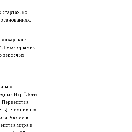
 стартах. Во
оревнованиях.
В январские
. Некоторые из
о взрослых
опы в
одных Игр “Дети
р Первенства
ть) - чемпионка
бка России в
венства мира в