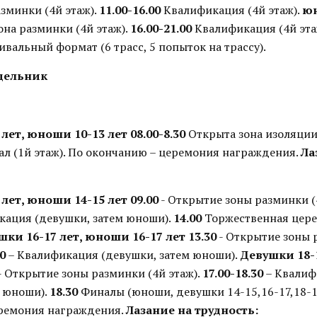
зминки (4й этаж).
11.00-16.00
Квалификация (4й этаж).
юн
на разминки (4й этаж).
16.00-21.00
Квалификация (4й эта
тивальный формат (6 трасс, 5 попыток на трассу).
едельник
лет, юноши 10-13 лет
08.00-8.30
Открыта зона изоляции 
л (1й этаж). По окончанию – церемония награждения.
Ла
лет, юноши 14-15 лет
09.00
- Открытие зоны разминки (
кация (девушки, затем юноши).
14.00
Торжественная цер
шки 16-17 лет, юноши 16-17 лет
13.30
- Открытие зоны 
00
– Квалификация (девушки, затем юноши).
Девушки 18-
- Открытие зоны разминки (4й этаж).
17.00-18.30
– Квалиф
м юноши).
18.30
Финалы (юноши, девушки 14-15,16-17,18-19
ремония награждения.
Лазание на трудность: