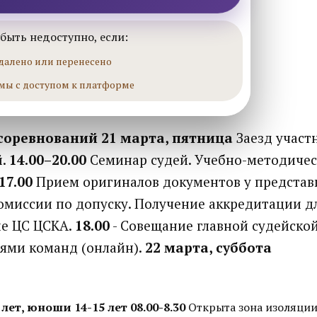
быть недоступно, если:
далено или перенесено
мы с доступом к платформе
соревнований
21 марта, пятница
Заезд участ
й.
14.00–20.00
Семинар судей. Учебно-методичес
17.00
Прием оригиналов документов у представ
омиссии по допуску. Получение аккредитации дл
йе ЦС ЦСКА.
18.00
- Совещание главной судейской
ями команд (онлайн).
22 марта, суббота
лет, юноши 14-15 лет
08.00-8.30
Открыта зона изоляции 