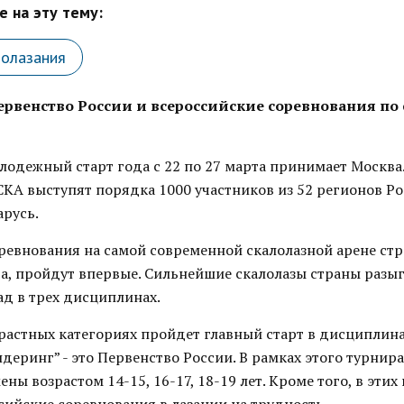
 на эту тему:
лолазания
рвенство России и всероссийские соревнования по
одежный старт года с 22 по 27 марта принимает Москва.
СКА выступят порядка 1000 участников из 52 регионов Ро
арусь.
евнования на самой современной скалолазной арене стр
да, пройдут впервые. Сильнейшие скалолазы страны разыг
ад в трех дисциплинах.
зрастных категориях пройдет главный старт в дисциплина
лдеринг” - это Первенство России. В рамках этого турнир
ны возрастом 14-15, 16-17, 18-19 лет. Кроме того, в этих