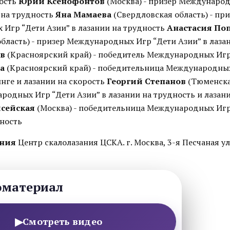
рость
Юрий Ксенофонтов
(Москва) - призер Международ
 на трудность
Яна Мамаева
(Свердловская область) - пр
Игр “Дети Азии” в лазании на трудность
Анастасия По
бласть) - призер Международных Игр “Дети Азии” в лаза
ов
(Красноярский край) - победитель Международных Игр
а
(Красноярский край) - победительница Международны
нге и лазании на скорость
Георгий Степанов
(Тюменская
родных Игр “Дети Азии” в лазании на трудность и лазани
исейская
(Москва) - победительница Международных Игр 
дность
ения
Центр скалолазания ЦСКА. г. Москва, 3-я Песчаная ули
оматериал
▶
Смотреть видео