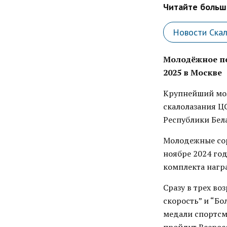
Читайте больше
Новости Ска
Молодёжное пе
2025 в Москве
Крупнейший мол
скалолазания Ц
Республики Бел
Молодежные сор
ноябре 2024 го
комплекта нагр
Сразу в трех во
скорость” и “Бо
медали спортсме