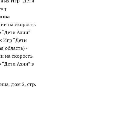
ных Игр “Дети
изер
пова
нии на скорость
 “Дети Азии”
х Игр “Дети
 область) -
и на скорость
“Дети Азии” в
ца, дом 2, стр.