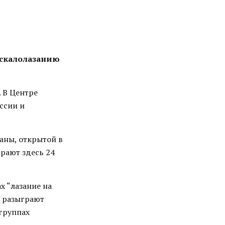
 скалолазанию
 В Центре
ссии и
аны, открытой в
рают здесь 24
х “лазание на
а разыграют
 группах