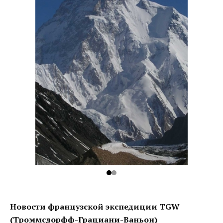
Новости французской экспедиции TGW
(Троммсдорфф-Грациани-Ваньон)