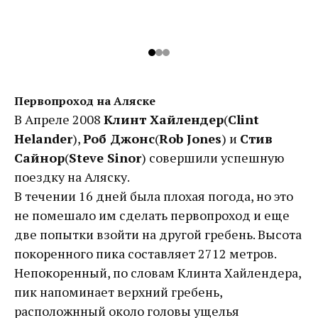
Первопроход на Аляске
В Апреле 2008
Клинт Хайлендер
(
Clint
Helander
),
Роб Джонс
(
Rob Jones
) и
Стив
Сайнор
(
Steve Sinor
) совершили успешную
поездку на Аляску.
В течении 16 дней была плохая погода, но это
не помешало им сделать первопроход и еще
две попытки взойти на другой гребень. Высота
покоренного пика составляет 2712 метров.
Непокоренный, по словам Клинта Хайлендера,
пик напоминает верхний гребень,
расположнный около головы ущелья