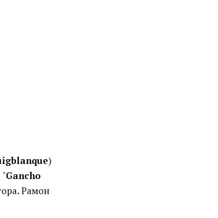
uigblanque
)
 "
Gancho
тора. Рамон