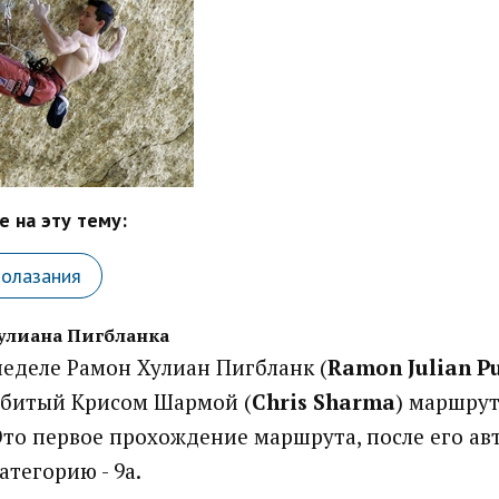
 на эту тему:
лолазания
Хулиана Пигбланка
еделе Рамон Хулиан Пигбланк (
Ramоn Julian P
обитый Крисом Шармой (
Chris Sharma
) маршрут
 Это первое прохождение маршрута, после его ав
атегорию - 9а.