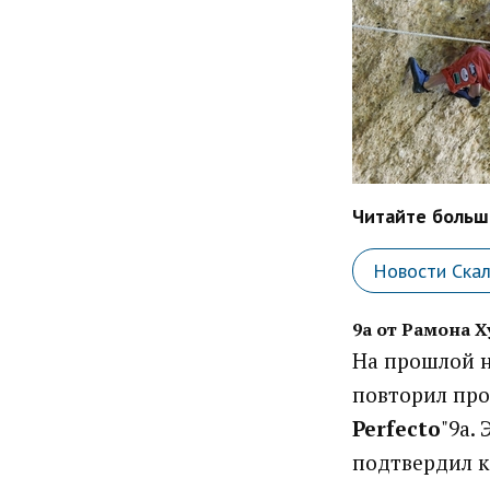
Читайте больше
Новости Ска
9a от Рамона 
На прошлой н
повторил пр
Perfecto
"9а.
подтвердил к