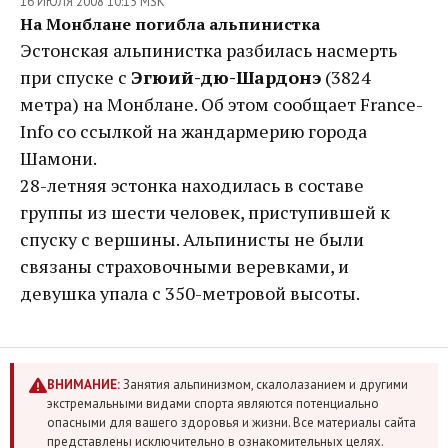
16 ИЮЛЯ 2008 10:15 MSK
На Монблане погибла альпинистка
Эстонская альпинистка разбилась насмерть
при спуске с
Эгюий-дю-Шардонэ
(3824
метра) на Монблане. Об этом сообщает France-
Info со ссылкой на жандармерию города
Шамони.
28-летняя эстонка находилась в составе
группы из шести человек, приступившей к
спуску с вершины. Альпинисты не были
связаны страховочными веревками, и
девушка упала с 350-метровой высоты.
ВНИМАНИЕ:
Занятия альпинизмом, скалолазанием и другими
экстремальными видами спорта являются потенциально
опасными для вашего здоровья и жизни. Все материалы сайта
представлены исключительно в ознакомительных целях.