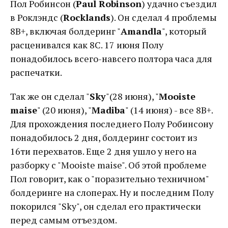
Пол Робинсон (
Paul Robinson
) удачно съездил
в Роклэндс (
Rocklands
). Он сделал 4 проблемы
8B+, включая болдеринг "
Amandla
", который
расценивался как 8С. 17 июня Полу
понадобилось всего-навсего полтора часа для
распечатки.
Так же он сделал "
Sky
"(28 июня), "
Mooiste
maise
" (20 июня), "
Madiba
" (14 июня) - все 8B+.
Для прохождения последнего Полу Робинсону
понадобилось 2 дня, болдеринг состоит из
16ти перехватов. Еще 2 дня ушло у него на
разборку с "Mooiste maise". Об этой проблеме
Пол говорит, как о "поразительно техничном"
болдеринге на слоперах. Ну и последним Полу
покорился "Sky", он сделал его практически
перед самым отъездом.