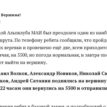
 Вершина!
8
ой Альпклуба МАИ был преодолен один из наиб
шрута. По телефону ребята сообщили, что прой
х веревки и провешено ещё две, всем приходитс
ячая, на 5500, но погода нормальная, и завтра-п
т выйти на вершину.
аил Волков, Александр Новиков, Николай 
ов, Андрей Сатанин поднялись на вершину
22 часам они вернулись на 5500 и отправили 
ения ребят в базовый лагерь и подробностей о