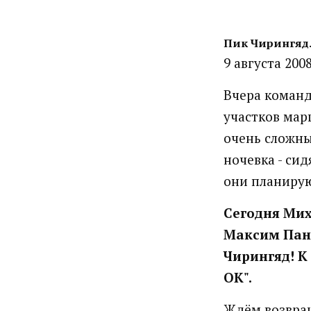
Пик Чирингяд.
9 августа 200
Вчера команд
участков мар
очень сложны
ночевка - сид
они планирую
Сегодня Мих
Максим Панк
Чирингяд! К 
ОК".
Ждём возвращ