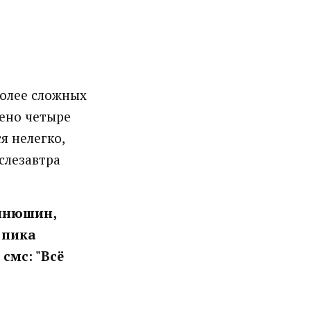
олее сложных
дено четыре
я нелегко,
ослезавтра
Синюшин,
 пика
смс: "Всё