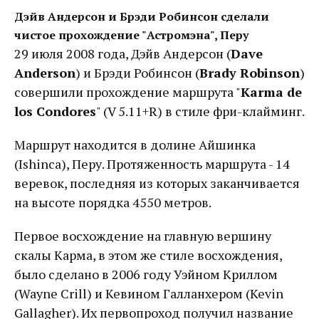
Дэйв Андерсон и Брэди Робинсон сделали
чистое прохождение "Астромэна", Перу
29 июля 2008 года, Дэйв Андерсон (
Dave
Anderson
) и Брэди Робинсон (
Brady Robinson
)
совершили прохождение маршрута "
Karma de
los Condores
" (V 5.11+R) в стиле фри-клайминг.
Маршрут находится в долине Айшинка
(Ishinca), Перу. Протяженность маршрута - 14
веревок, последняя из которых заканчивается
на высоте порядка 4550 метров.
Первое восхождение на главную вершину
скалы Карма, в этом же стиле восхождения,
было сделано в 2006 году Уэйном Криллом
(Wayne Crill) и Кевином Галланхером (Kevin
Gallagher). Их первопроход получил название