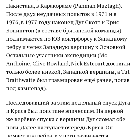
Пакистана, в Каракораме (Panmah Muztagh).
После двух неудачных попыток в 1971 и в
1976, в 1977 году наконец Дуг Скотт и Крис
Бонингтон (в составе британской команды)
поднимаются по ЮЗ контрфорсу к Западному
ребру и через Западную вершину к Основной.
Остальные участники экспедиции (Mo
Anthoine, Clive Rowland, Nick Estcourt достигли
только более низкой, Западной вершины, а Tut
Braithwaite был травмирован ещё ранее, попав
под камнепад).
Последовавший за этим недельный спуск Дуга
и Криса был поистине эпическим. На первой
же верёвке спуска с вершины Дуг сломал обе
ноги. Далее наступает очередь Криса. Он
ломает два ребра, и у него развивается