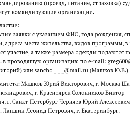
омандированию (проезд, питание, страховка) су
есут командирующие организации.
участие:
ные заявки с указанием ФИО, года рождения, с
, адреса места жительства, видов программы, в
ся участие, а также размера одежды подаются н
г. в проводящую организацию по e-mail: greg600@
игорий) или sancho _ _ _@mail.ru (Машков Ю.В.)
митета: Машков Юрий Викторович, г. Москва Ш
ксандрович, г. Красноярск Солонников Виктор
ч, г. Санкт-Петербург Черняев Юрий Алексеевич 
 Лапшин Леонид Петрович, г. Екатеринбург.