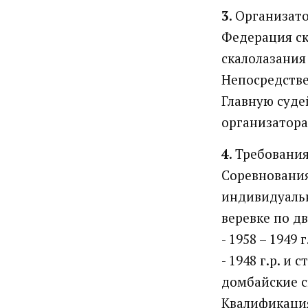
3
. Организат
Федерация ск
скалолазания
Непосредстве
Главную суде
организатора
4
. Требовани
Соревнования
индивидуальн
веревке по д
- 1958 – 1949 г
- 1948 г.р. и 
домбайские св
Квалификация