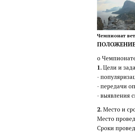
Чемпионат вет
ПОЛОЖЕНИ
о Чемпионате
1
. Цели и зад
- популяриза
- передачи о
- выявления 
2
. Место и с
Место провед
Сроки проведе