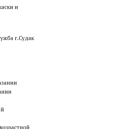
каски и
лужба г.Судак
азании
зании
ий
 возрастной