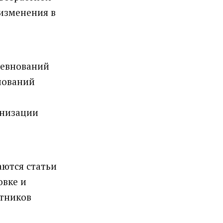
изменения в
ревнований
нований
анизации
аются статьи
овке и
тников