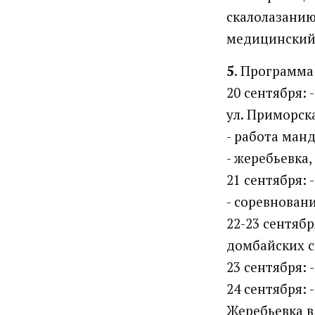
скалолазанию
медицинский 
5
. Программа
20 сентября: 
ул. Приморская
- работа манд
- жеребьевка,
21 сентября:
- соревнован
22-23 сентяб
домбайских с
23 сентября:
24 сентября: 
Жеребьевка в