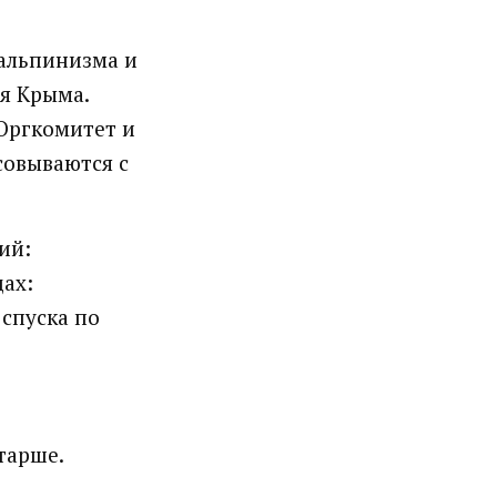
 альпинизма и
я Крыма.
Оргкомитет и
совываются с
ий:
ах:
 спуска по
старше.