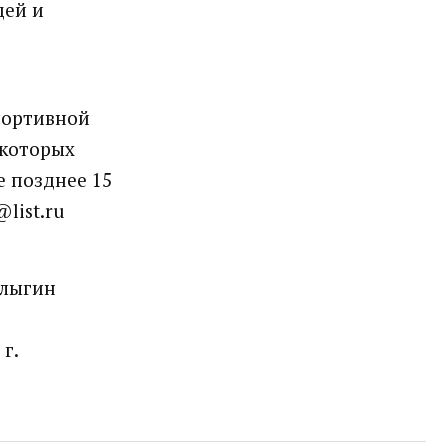
дей и
портивной
 которых
е позднее 15
list.ru
алыгин
г.