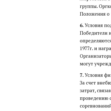
группы. Оргк
Положения о 
6
. Условия п
Победители 
определяются
1977г. и наг
Организаторы
могут учрежд
7
. Условия ф
За счет внеб
затрат, связ
проведению 
соревнований