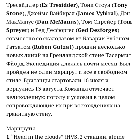
Тресайддер (
Es Tresidder
), Тони Стоун (
Tony
Stone
), Джеймс Вайбирал (
James Vybiral
), Дэн
МакМанус (
Dan McManus
), Том Спрейер (
Tom
Spreyer
) и Гед Десфоргес (
Ged Desforges
)
совместно со скалолазом из Баварии Рубеном
Гатзатом (
Ruben Gutzat
) прошли несколько
новых линий на Гренландской стене Тасермит
Фйорд. Экспедиция длилась почти месяц. Был
пройден не один маршрут и все в свободном
стиле. Британцы стартовали 16 июля и
вернулись 13 августа. Команда отмечает
великолепную погоду и условия в целом
сопровождающие их при восхождениях на
гранитную стену.
Маршруты:
1
. “Head in the clouds” (HVS, 2 станции, alpine