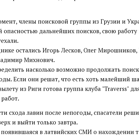
мент, члены поисковой группы из Грузии и Укра
й опасностью дальнейших поисков, свою работу 
уехали.
днике остались Игорь Лесков, Олег Мирошников,
ладимир Михнович.
ределить насколько возможно продолжать поиск
оды. Если они решат, что есть хоть малейший ша
 вылету из Риги готова группа клуба "Traverss" дл
работ.
сти схода лавин после непогоды, спасатели реш
ерх и выйти только завтра.
появившаяся в латвийских СМИ о нахождении те