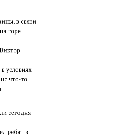
ины, в связи
на горе
 Виктор
 в условиях
нс что-то
я
или сегодня
л ребят в