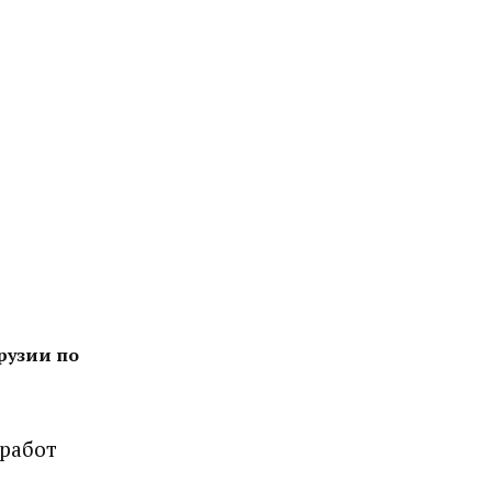
рузии по
 работ