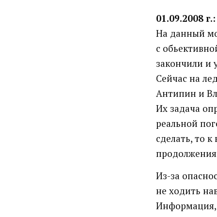
01.09.2008 г.:
На данный мо
с обьективно
закончили и 
Сейчас на ле
Антипин и В
Их задача оп
реальной пог
сделать, то к
продолжения 
Из-за опасно
не ходить нав
Информация, 