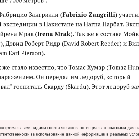
ше 7000 метров".
Фабрицио Зангрилли (
Fabrizio Zangrilli
) участн
 экспедиции в Пакистане на Нагна Парбат. Эк
Айрена Мрак (
Irena Mrak
). Так же в составе Мой
r), Дэвид Роберт Ридр (David Robert Reeder) и В
am Earl Pierson).
к же стало известно, что Томас Хумар (Tomaz Hu
наряжением. Он передал им ледоруб, который
вал" госпиталь Скарду (Skardu). Этот ледоруб з
экстремальными видами спорта являются потенциально опасными для в
ответственности за использование данной информации в реальных усло