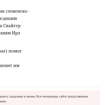
ик словенско -
спедицию
ка Свайгер
иллиям Ирл
mar) помог
аменит им
ашего здоровья и жизни. Все материалы сайта представлены
виях.