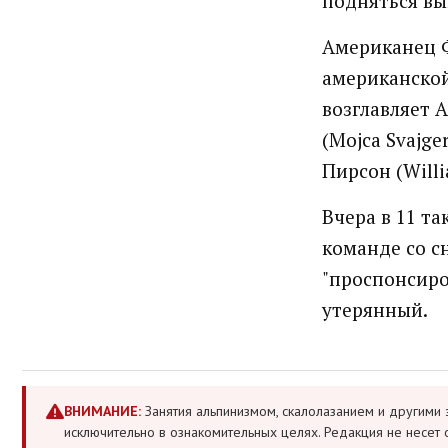
подняться вы
Американец 
американской
возглавляет 
(Mojca Svajge
Пирсон (Willi
Вчера в 11 та
команде со с
"проспонсиро
утерянный.
ВНИМАНИЕ:
Занятия альпинизмом, скалолазанием и другими 
исключительно в ознакомительных целях. Редакция не несет 