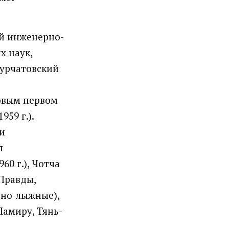
ий инженерно-
х наук,
Курчатовский
новым первом
59 г.).
и
л
60 г.), Чотча
 Правды,
орно-лыжные),
Памиру, Тянь-