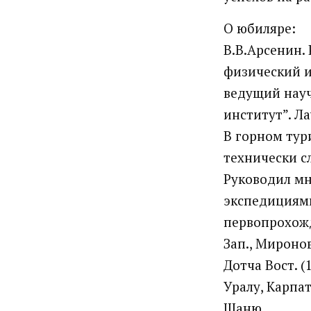
О юбиляре:
В.В.Арсенин.
физический и
ведущий науч
институт”. Л
В горном тур
технически с
Руководил м
экспедициями
первопрохожде
Зап., Миронова
Дотча Вост. (
Уралу, Карпат
Шаню.