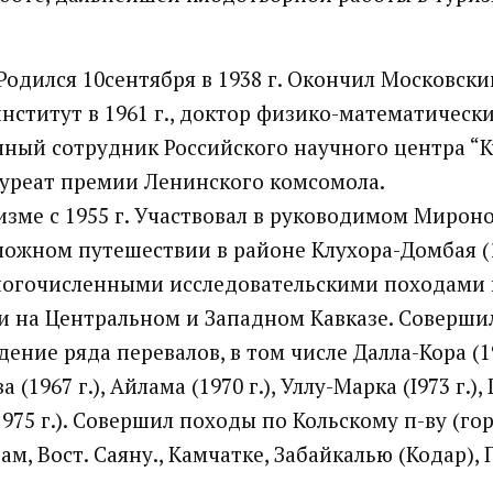
 Родился 10сентября в 1938 г. Окончил Московск
нститут в 1961 г., доктор физико-математически
ный сотрудник Российского научного центра “
ауреат премии Ленинского комсомола.
изме с 1955 г. Участвовал в руководимом Миро
ложном путешествии в районе Клухора-Домбая (19
ногочисленными исследовательскими походами 
 на Центральном и Западном Кавказе. Соверши
ние ряда перевалов, в том числе Далла-Кора (19
 (1967 г.), Айлама (1970 г.), Уллу-Марка (I973 г.),
1975 г.). Совершил походы по Кольскому п-ву (г
ам, Вост. Саяну., Камчатке, Забайкалью (Кодар), 