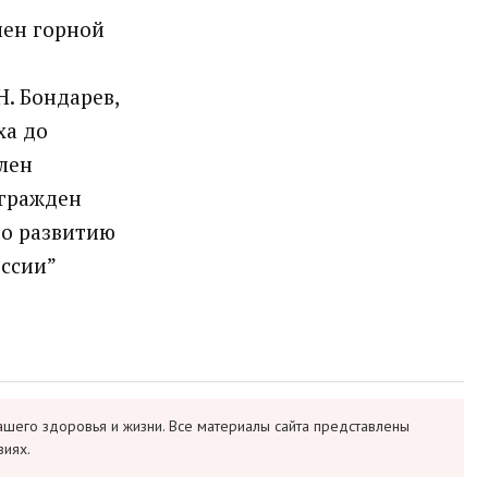
член горной
Н. Бондарев,
ха до
Член
агражден
по развитию
оссии”
ашего здоровья и жизни. Все материалы сайта представлены
виях.