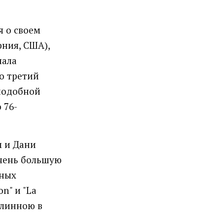
я о своем
рния, США),
чала
то третий
подобной
 76-
м и Дани
очень большую
жных
n" и "La
длинною в