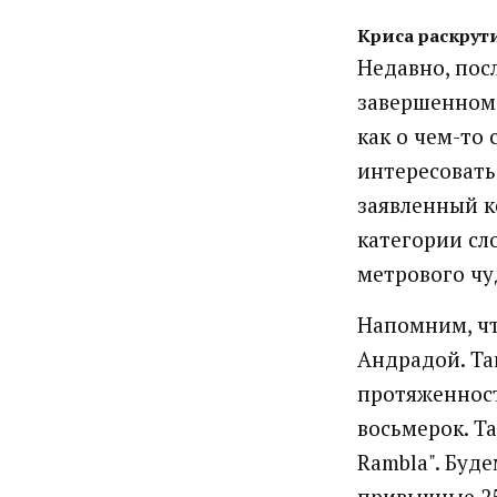
Криса раскрут
Недавно, пос
завершенном 
как о чем-то 
интересовать 
заявленный к
категории сл
метрового чуд
Напомним, чт
Андрадой. Та
протяженност
восьмерок. Та
Rambla". Буд
привычные 25