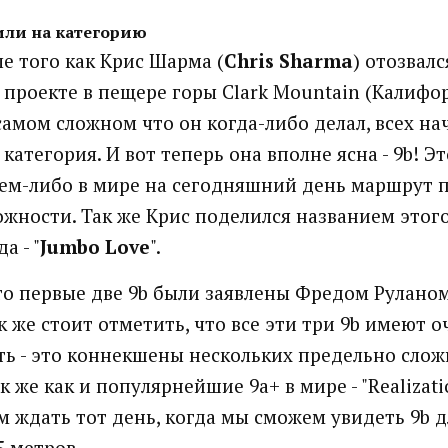
или на категорию
ле того как Крис Шарма (
Chris Sharma
) отозвалс
проекте в пещере горы Clark Mountain (Калифо
самом сложном что он когда-либо делал, всех на
категория. И вот теперь она вполне ясна - 9b! Э
ем-либо в мире на сегодняшний день маршрут 
ожности. Так же Крис поделился названием этого
а - "
Jumbo Love
".
о первые две 9b были заявлены Фредом Рулано
к же стоит отметить, что все эти три 9b имеют 
ь - это коннекшены нескольких предельно сло
к же как и популярнейшие 9a+ в мире - "Realizatio
ем ждать тот день, когда мы сможем увидеть 9b 
 метров.