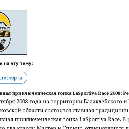
 на эту тему:
ьтиспорта
ная приключенческая гонка LaSportiva Race 2008: Р
ентября 2008 года на территории Балаклейского 
ковской области состоится ставшая традицион
вная приключенческая гонка LaSportiva Race. В 
о два класса: Мастер и Спринт, отличающихся 