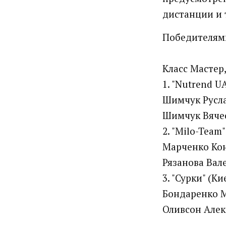
дистанции и 
Победителями
Класс Мастер
1. "Nutrend U
Шимчук Русл
Шимчук Вяче
2. "Milo-Team"
Марченко Ко
Рязанова Вал
3. "Сурки" (
Бондаренко 
Оливсон Але