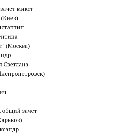
,зачет микст
 (Киев)
нстантин
ентина
er" (Москва)
андр
я Светлана
(Днепропетровск)
ич
, общий зачет
(Харьков)
ксандр