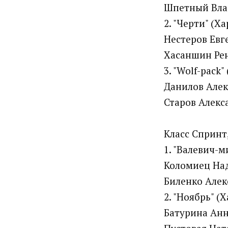
Шпетный Вл
2. "Черти" (Х
Нестеров Евг
Хасаншин Ре
3. "Wolf-pack"
Данилов Але
Старов Алекс
Класс Спринт
1. "Валевич-м
Коломиец На
Биленко Алек
2. "Ноябрь" (
Батурина Ан