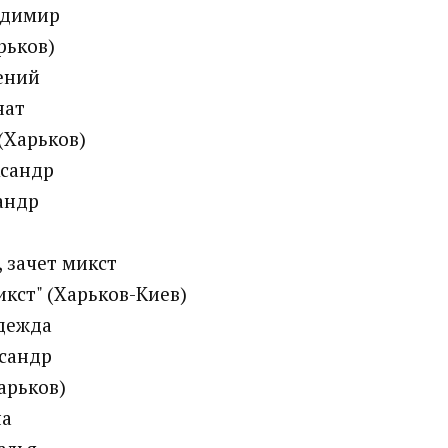
адимир
арьков)
ений
нат
 (Харьков)
ксандр
андр
, зачет микст
икст" (Харьков-Киев)
дежда
сандр
Харьков)
на