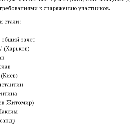
требованиями к снаряжению участников.
 стали:
, общий зачет
A" (Харьков)
ан
слав
 (Киев)
нстантин
ентина
Киев-Житомир)
Максим
ксандр