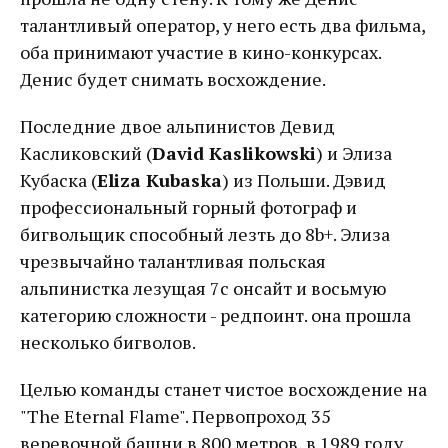
талантливый оператор, у него есть два фильма,
оба принимают участие в кино-конкурсах.
Денис будет снимать восхождение.
Последние двое альпинистов Девид
Касликовский (
David Kaslikowski
) и Элиза
Кубаска (
Eliza Kubaska
) из Польши. Дэвид
профессиональный горный фотограф и
бигвольщик способный лезть до 8b+. Элиза
чрезвычайно талантливая польская
альпинистка лезущая 7с онсайт и восьмую
категорию сложности - редпоинт. она прошла
несколько бигволов.
Целью команды станет чистое восхождение на
"The Eternal Flame". Первопроход 35
веревочной башни в 800 метров, в 1989 году