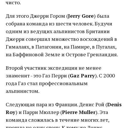
чисто.
Для этого Джерри Гором (
Jerry Gore
) была
собрана команда из шести человек. Будучи
одним из ведущих альпинистов Британии
Джерри совершил множество восхождений в
Гималаях, в Патагонии, на Памире, в Пугалах,
на Баффиновой Земле и Острове Гренландия.
Второй участник экспедиции не менее
знаменит - это Газ Перри (
Gaz Parry
). С 2000
года Газ стал профессиональным
альпинистом.
Следующая пара из Франции. Денис Рой (
Denis
Roy
) и Парри Мюллер (
Pierre Muller
). Эта
команда сложилась в течение многих лет,
прошла не одну стену. К тому же Денис