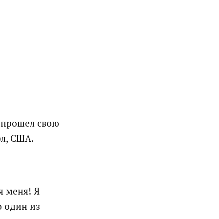
, прошел свою
л, США.
я меня! Я
о один из