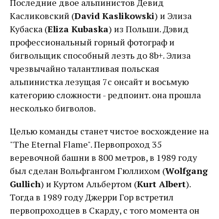
Последние двое альпинистов Девид
Касликовский (
David Kaslikowski
) и Элиза
Кубаска (
Eliza Kubaska
) из Польши. Дэвид
профессиональный горный фотограф и
бигвольщик способный лезть до 8b+. Элиза
чрезвычайно талантливая польская
альпинистка лезущая 7с онсайт и восьмую
категорию сложности - редпоинт. она прошла
несколько бигволов.
Целью команды станет чистое восхождение на
"The Eternal Flame". Первопроход 35
веревочной башни в 800 метров, в 1989 году
был сделан Вольфгангом Гюллихом (
Wolfgang
Gullich
) и Куртом Альбертом (
Kurt Albert
).
Тогда в 1989 году Джерри Гор встретил
первопроходцев в Скарду, с того момента он