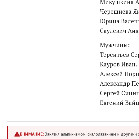
Микушкина А
Черешнева Ян
Юрина Вален
Саулевич Аня
Мужчины:
Терентьев Се
Кауров Иван.
Алексей Порц
Александр П
Сергей Сини
Евгений Вайц
ВНИМАНИЕ:
Занятия альпинизмом, скалолазанием и другими 