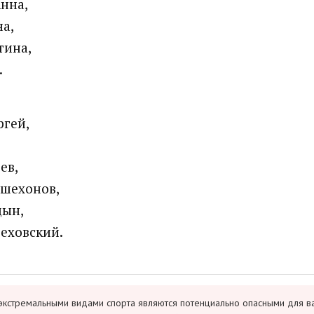
нна,
а,
тина,
.
ргей,
ев,
ешехонов,
цын,
еховский.
экстремальными видами спорта являются потенциально опасными для в