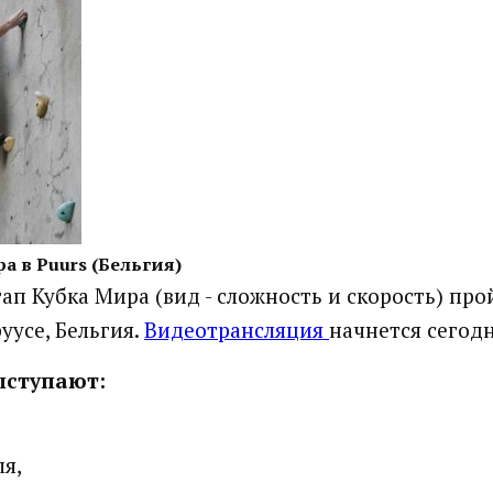
а в Puurs (Бельгия)
ап Кубка Мира (вид - сложность и скорость) про
уусе, Бельгия.
Видеотрансляция
начнется сегодн
ыступают:
я,