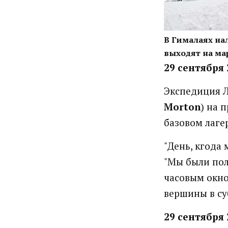
В Гималаях на
выходят на м
29 сентября 
Экспедиция Л
Morton
) на 
базовом лаге
"День, кгода 
"Мы были пол
часовым окно
вершины в суб
29 сентября 