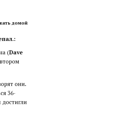
зжать домой
епал.:
на (
Dave
 втором
ворят они.
ся 36-
и достигли