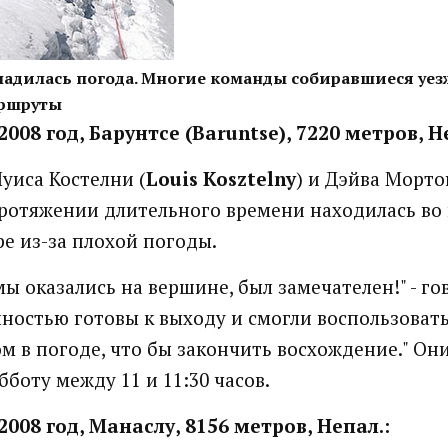
ладилась погода. Многие команды собиравшиеся уе
аршруты
2008 год, Барунтсе (Baruntse), 7220 метров, Н
уиса Костелни (
Louis Kosztelny
) и Дэйва Морто
протяжении длительного времени находилась во
ре из-за плохой погоды.
мы оказались на вершине, был замечателен!" - го
ностью готовы к выходу и смогли воспользовать
м в погоде, что бы закончить восхождение." Он
боту между 11 и 11:30 часов.
2008 год, Манаслу, 8156 метров, Непал.: