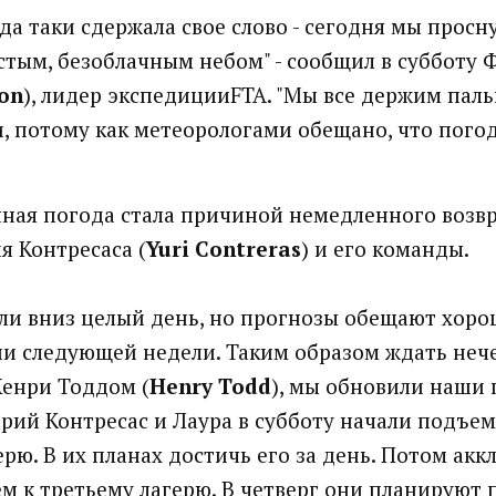
да таки сдержала свое слово - сегодня мы просн
стым, безоблачным небом" - сообщил в субботу
on
), лидер экспедицииFTA. "Мы все держим пал
 потому как метеорологами обещано, что погод
чная погода стала причиной немедленного возв
 Контресаса (
Yuri Contreras
) и его команды.
ли вниз целый день, но прогнозы обещают хор
и следующей недели. Таким образом ждать нече
Хенри Тоддом (
Henry Todd
), мы обновили наши 
Юрий Контресас и Лаура в субботу начали подъем
ерю. В их планах достичь его за день. Потом ак
ем к третьему лагерю. В четверг они планируют 