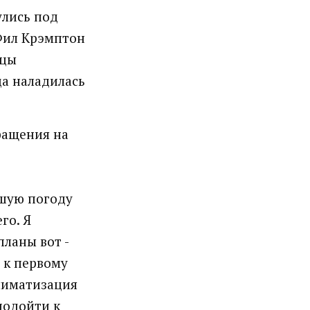
улись под
 Фил Крэмптон
ьцы
а наладилась
ращения на
ошую погоду
го. Я
планы вот -
 к первому
климатизация
подойти к