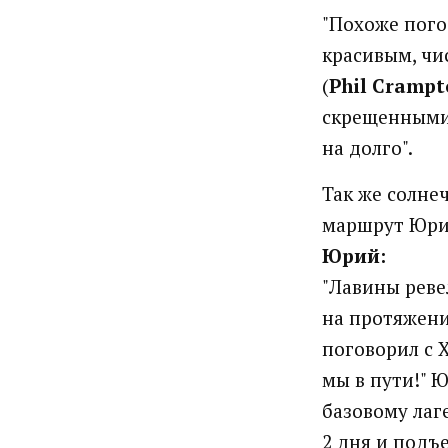
"Похоже пого
красивым, чи
(
Phil Crampt
скрещенными,
на долго".
Так же солне
маршрут Юрия
Юрий:
"Лавины реве
на протяжени
поговорил с 
мы в пути!" 
базовому лаг
2 дня и подъ