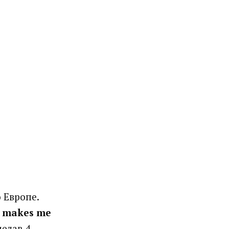
 Европе.
n makes me
делав 4