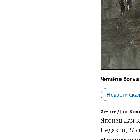
Читайте больше
Новости Ска
8с+ от Даи Ко
Японец Даи К
Недавно, 27 с
stronger eve