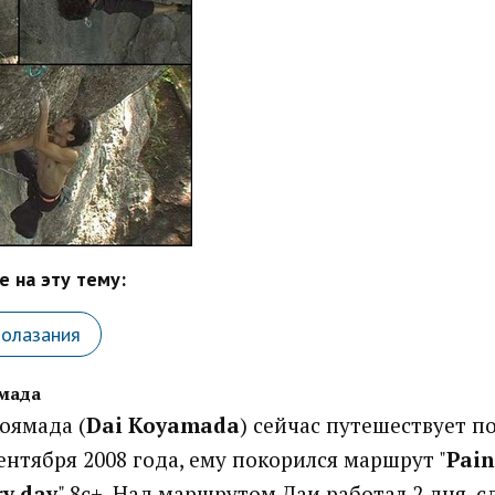
 на эту тему:
лолазания
ямада
оямада (
Dai Koyamada
) сейчас путешествует по
ентября 2008 года, ему покорился маршрут "
Pai
ry day
" 8с+. Над маршрутом Даи работал 2 дня, с