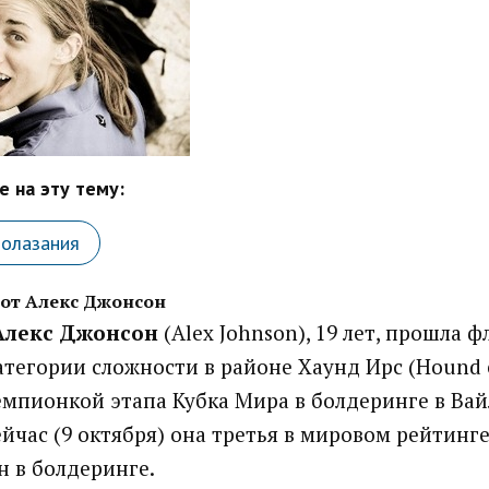
 на эту тему:
лолазания
от Алекс Джонсон
Алекс Джонсон
(Alex Johnson), 19 лет, прошла 
категории сложности в районе Хаунд Ирс (Hound 
мпионкой этапа Кубка Мира в болдеринге в Вайле
йчас (9 октября) она третья в мировом рейтинге
 в болдеринге.