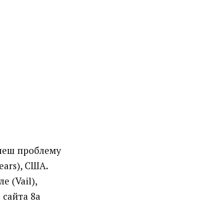
флеш проблему
ears), США.
 (Vail),
 сайта 8а