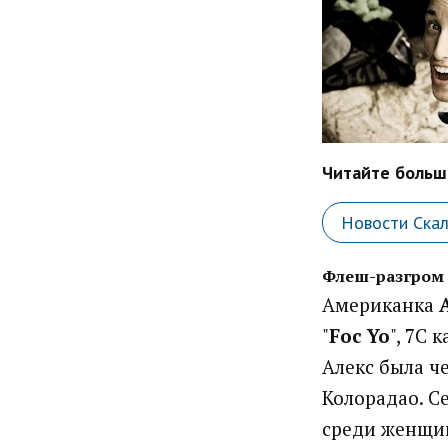
Читайте больше
Новости Ска
Флеш-разгром 
Американка
"
Foc Yo
", 7С 
Алекс была че
Колорадао. Се
среди женщин