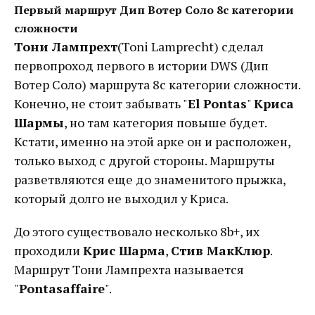
Первый маршрут Дип Вотер Соло 8с категории
сложности
Тони Лампрехт
(Toni Lamprecht) сделал
первопроход первого в истории DWS (Дип
Вотер Соло) маршрута 8с категории сложности.
Конечно, не стоит забывать "
El Pontas
"
Криса
Шармы
, но там категория повыше будет.
Кстати, именно на этой арке он и расположен,
только выход с другой стороны. Маршруты
разветвляются еще до знаменитого прыжка,
который долго не выходил у Криса.
До этого существовало несколько 8b+, их
проходили
Крис Шарма
,
Стив МакКлюр
.
Маршрут Тони Лампрехта называется
"
Pontasaffaire
".