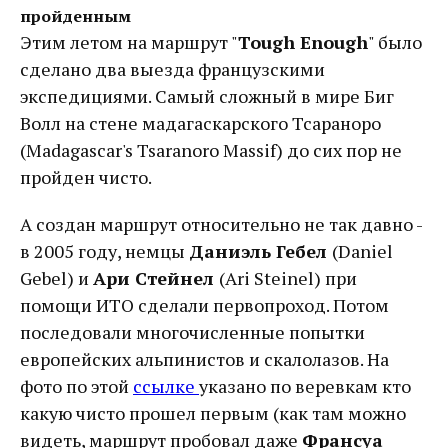
пройденным
Этим летом на маршрут "
Tough Enough
" было
сделано два выезда французскими
экспедициями. Самый сложный в мире Биг
Волл на стене мадагаскарского Тсараноро
(Madagascar's Tsaranoro Massif) до сих пор не
пройден чисто.
А создан маршрут относительно не так давно -
в 2005 году, немцы
Даниэль Гебел
(Daniel
Gebel) и
Ари Стейнел
(Ari Steinel) при
помощи ИТО сделали первопроход. Потом
последовали многочисленные попытки
европейских альпинистов и скалолазов. На
фото по этой
ссылке
указано по веревкам кто
какую чисто прошел первым (как там можно
видеть, маршрут пробовал даже
Франсуа