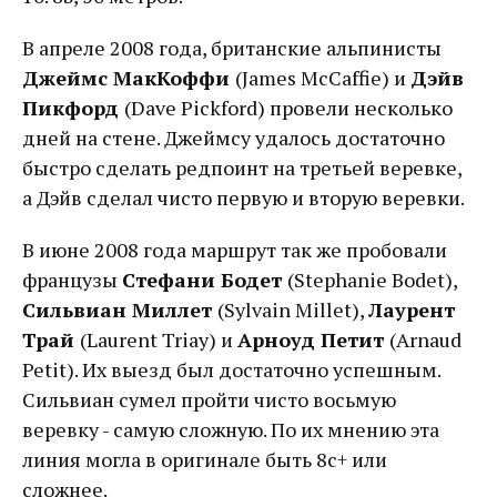
В апреле 2008 года, британские альпинисты
Джеймс МакКоффи
(James McCaffie) и
Дэйв
Пикфорд
(Dave Pickford) провели несколько
дней на стене. Джеймсу удалось достаточно
быстро сделать редпоинт на третьей веревке,
а Дэйв сделал чисто первую и вторую веревки.
В июне 2008 года маршрут так же пробовали
французы
Стефани Бодет
(Stephanie Bodet),
Сильвиан Миллет
(Sylvain Millet),
Лаурент
Трай
(Laurent Triay) и
Арноуд Петит
(Arnaud
Petit). Их выезд был достаточно успешным.
Сильвиан сумел пройти чисто восьмую
веревку - самую сложную. По их мнению эта
линия могла в оригинале быть 8с+ или
сложнее.