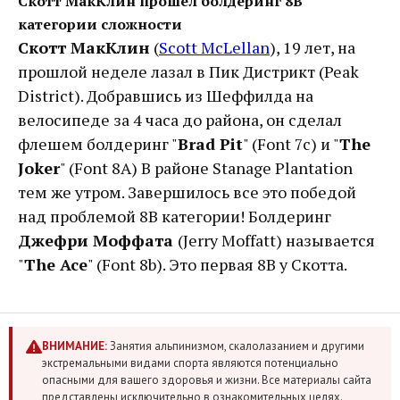
Скотт МакКлин прошел болдеринг 8B
категории сложности
Скотт МакКлин
(
Scott McLellan
), 19 лет, на
прошлой неделе лазал в Пик Дистрикт (Peak
District). Добравшись из Шеффилда на
велосипеде за 4 часа до района, он сделал
флешем болдеринг "
Brad Pit
" (Font 7c) и "
The
Joker
" (Font 8A) В районе Stanage Plantation
тем же утром. Завершилось все это победой
над проблемой 8B категории! Болдеринг
Джефри Моффата
(Jerry Moffatt) называется
"
The Ace
" (Font 8b). Это первая 8B у Скотта.
ВНИМАНИЕ:
Занятия альпинизмом, скалолазанием и другими
экстремальными видами спорта являются потенциально
опасными для вашего здоровья и жизни. Все материалы сайта
представлены исключительно в ознакомительных целях.