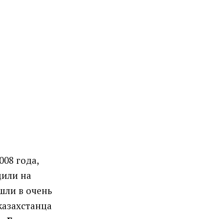
08 года,
дили на
шли в очень
казахстанца