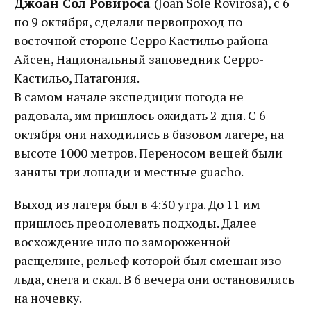
Джоан Сол Ровироса
(Joan Solе Rovirosa), с 6
по 9 октября, сделали первопроход по
восточной стороне Серро Кастильо района
Айсен, Национальный заповедник Серро-
Кастильо, Патагония.
В самом начале экспедиции погода не
радовала, им пришлось ожидать 2 дня. С 6
октября они находились в базовом лагере, на
высоте 1000 метров. Переносом вещей были
заняты три лошади и местные guacho.
Выход из лагеря был в 4:30 утра. До 11 им
пришлось преодолевать подходы. Далее
восхождение шло по замороженной
расщелине, рельеф которой был смешан изо
льда, снега и скал. В 6 вечера они остановились
на ночевку.