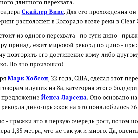
дного длинного перехвата.
болдера
Скайлер Викс
. Для его прохождения он
еринг расположен в Колорадо возле реки в Clear 
тоит из одного перехвата - по сути дино - прыжк
еру принадлежит мировой рекорд по дино - пры
му повторить его достижение кому-либо другом
ко. Но это произошло!
бря
Марк Хобсон
, 22 года, США, сделал этот пер
зговорам идущих на 8а, категория этого болдер
о предложение
Йенса Ларсена
. Оно основано на
 рекорда дино-прыжков на это понадобилось 76
о - прыжки это в первую очередь рост, потом но
ера 1,85 метра, что не так уж и много. Да, оцени