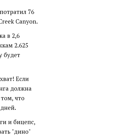
 потратил 76
Creek Canyon.
а в 2,6
жкам 2.625
у будет
ехват! Если
инга должна
 том, что
 дней.
ги и бицепс,
вать "дино"