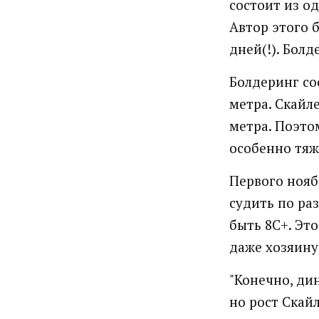
состоит из о
Автор этого 
дней(!). Болд
Болдеринг сос
метра. Скайл
метра. Поэто
особенно тяж
Первого ноя
судить по ра
быть 8С+. Эт
даже хозяину
"Конечно, дин
но рост Скайл