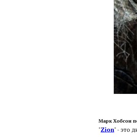
Марк Хобсон п
"
Zion
" - это