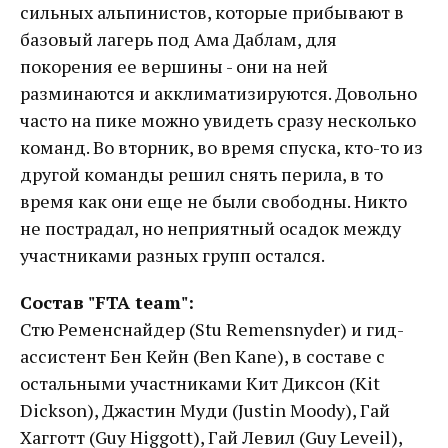
сильных альпинистов, которые прибывают в
базовый лагерь под Ама Даблам, для
покорения ее вершины - они на ней
разминаются и акклиматизируются. Довольно
часто на пике можно увидеть сразу несколько
команд. Во вторник, во время спуска, кто-то из
другой команды решил снять перила, в то
время как они еще не были свободны. Никто
не пострадал, но неприятный осадок между
участниками разных групп остался.
Состав "FTA team":
Стю Ременснайдер (Stu Remensnyder) и гид-
ассистент Бен Кейн (Ben Kane), в составе с
остальными участниками Кит Диксон (Kit
Dickson), Джастин Муди (Justin Moody), Гай
Хагготт (Guy Higgott), Гай Левил (Guy Leveil),