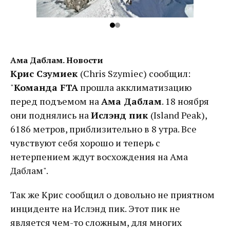
Ама Даблам. Новости
Крис Сзумиек
(Chris Szymiec) сообщил:
"
Команда FTA
прошла акклиматизацию
перед подъемом на
Ама Даблам
. 18 ноября
они поднялись на
Ислэнд пик
(Island Peak),
6186 метров, приблизительно в 8 утра. Все
чувствуют себя хорошо и теперь с
нетерпением ждут восхождения на Ама
Даблам".
Так же Крис сообщил о довольно не приятном
инциденте на Ислэнд пик. Этот пик не
является чем-то сложным, для многих