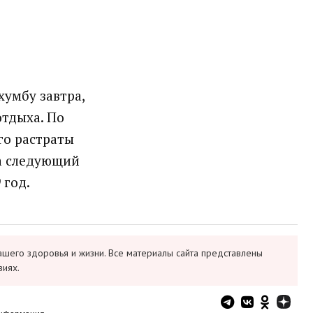
Кхумбу завтра,
отдыха. По
го растраты
За следующий
 год.
ашего здоровья и жизни. Все материалы сайта представлены
виях.