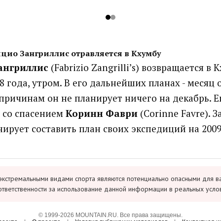
цио Зангриллис отравляется в Кхумбу
ангриллис
(Fabrizio Zangrilli’s) возвращается в 
8 года, утром. В его дальнейших планах - месяц 
ричинам он не планирует ничего на декабрь. Е
 со спасением
Коринн Фаври
(Corinne Favre). 
нирует составить план своих экспедиций на 2009
экстремальными видами спорта являются потенциально опасными для в
ответственности за использование данной информации в реальных усло
© 1999-2026 MOUNTAIN.RU. Все права защищены.