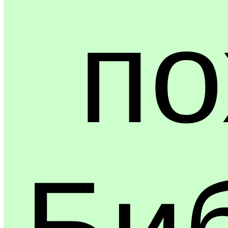
по
Би