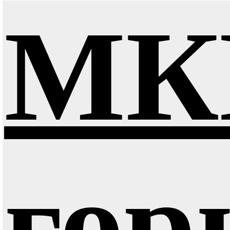
МК
гор