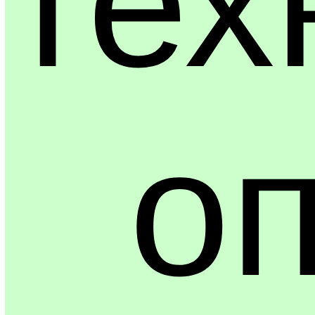
тех
о