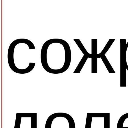
сож
дол