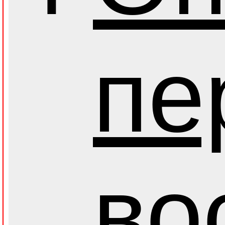
пе
во