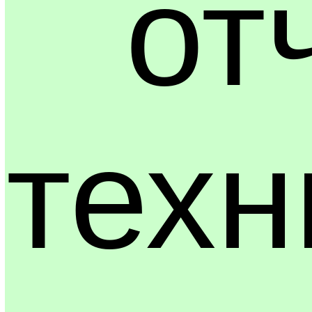
от
техн