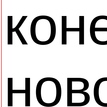
кон
нов