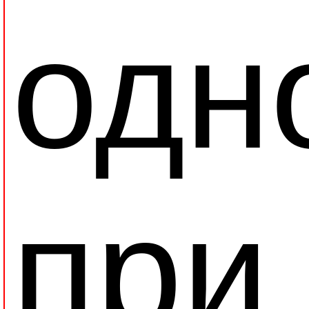
одн
при