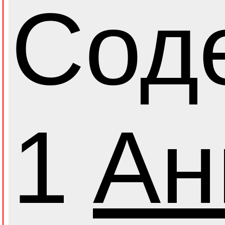
Соде
1
Ан