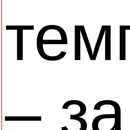
тем
– з