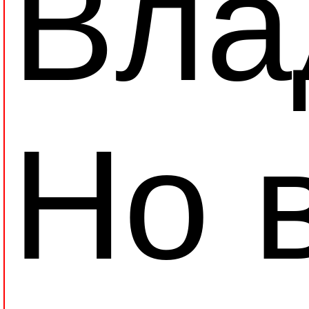
Вла
Но 