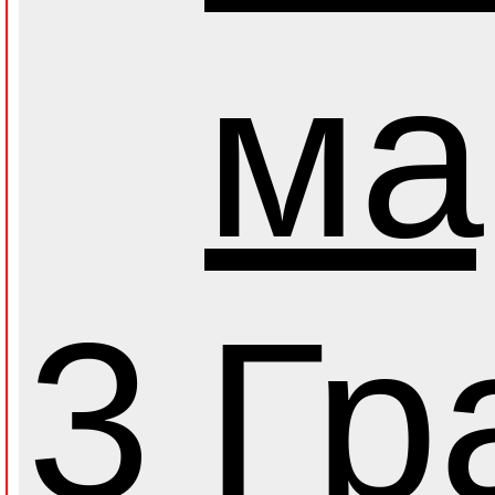
ма
3
Гр