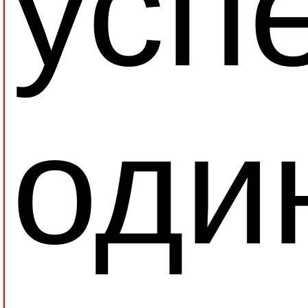
усп
оди