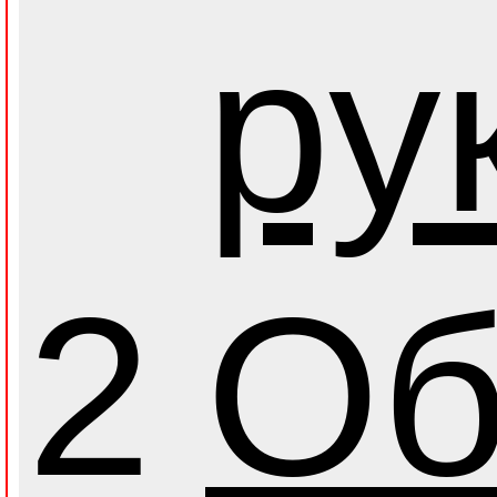
ру
2
Об