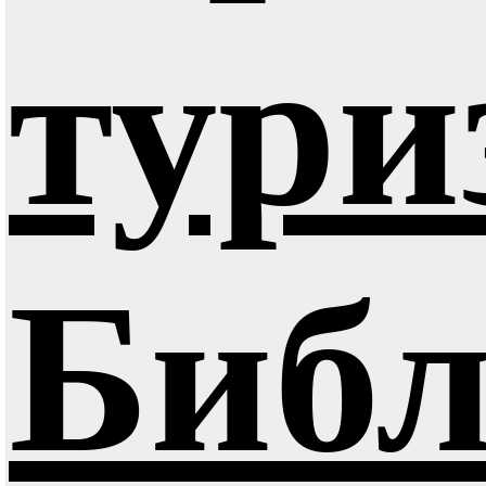
тури
Библ