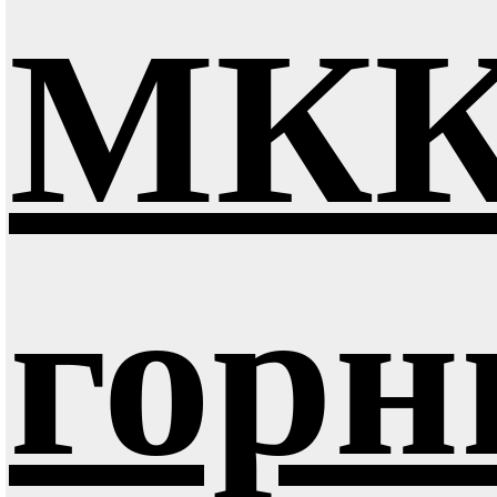
МК
гор