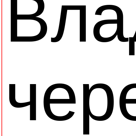
Вла
чер