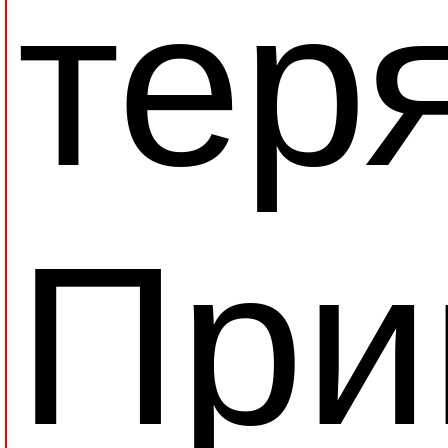
тер
При