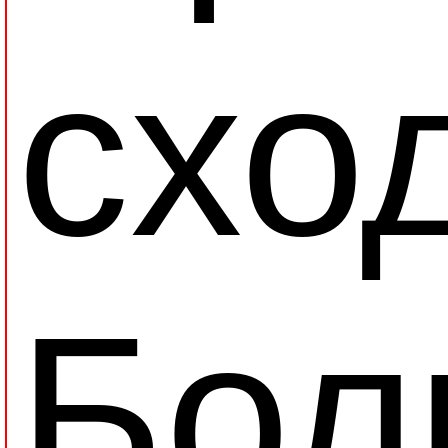
схо
Бол