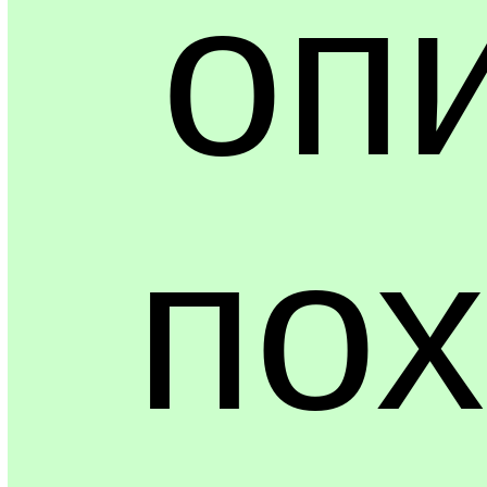
оп
пох