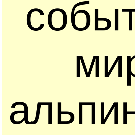
событ
ми
альпи