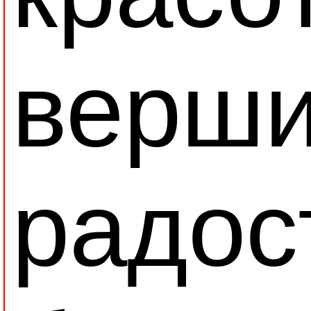
верши
радост