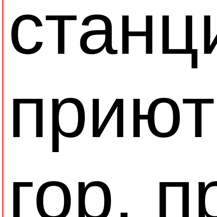
станц
приют
гор, 