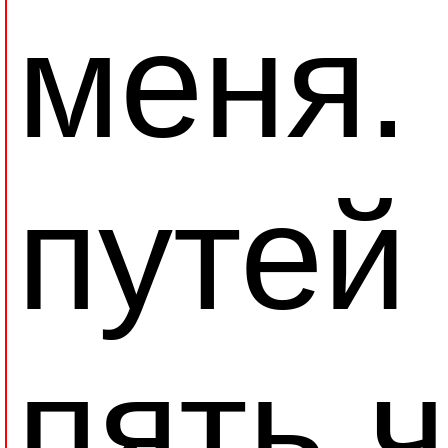
меня.
путей
пять 