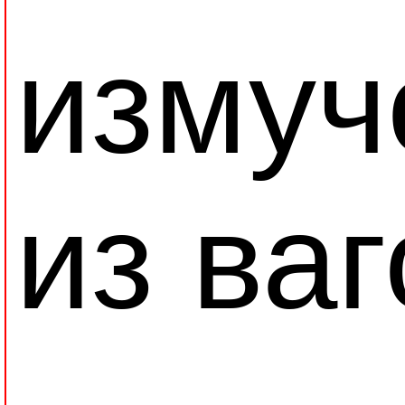
измуч
из ваг