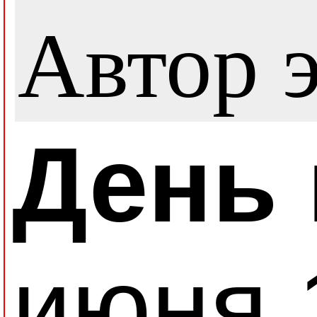
Автор э
День
июня 