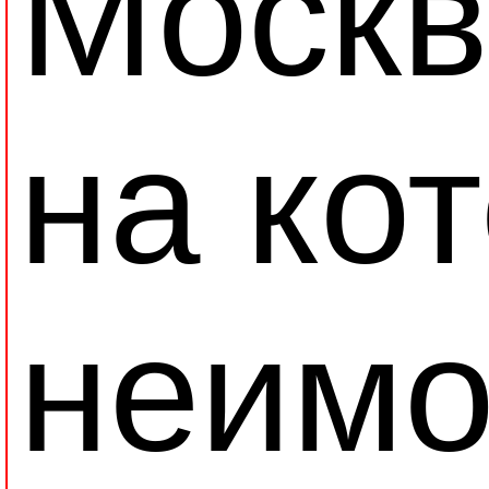
Москв
на ко
неимо