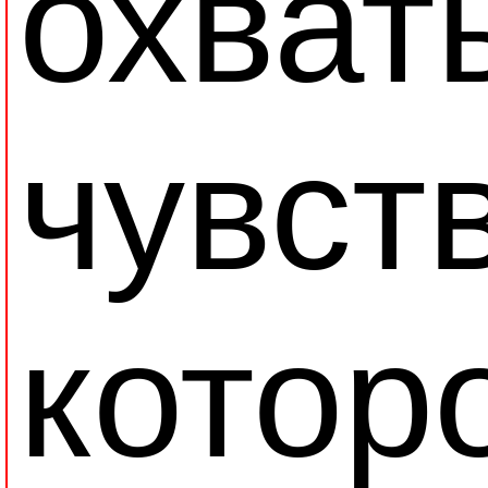
охват
чувст
котор