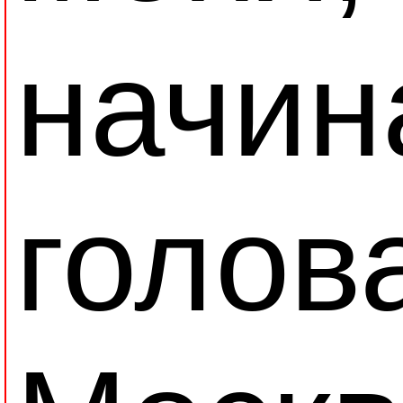
начин
голов