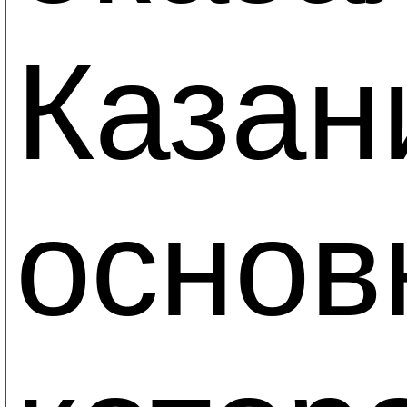
Казан
основ