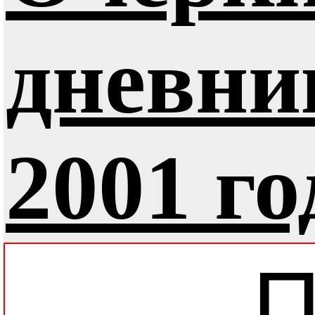
дневни
2001 го
П