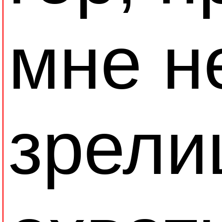
мне н
зрели