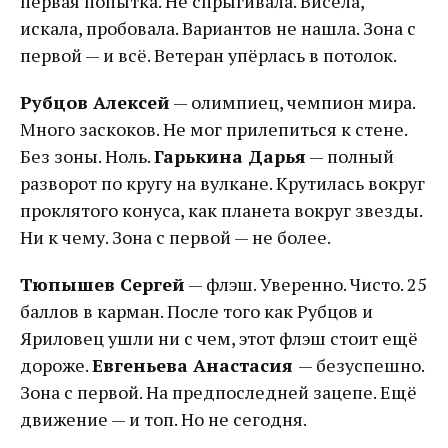
первая попытка. Не спрыгивала. Висела,
искала, пробовала. Вариантов не нашла. Зона с
первой — и всё. Ветеран упёрлась в потолок.
Рубцов Алексей
— олимпиец, чемпион мира.
Много заскоков. Не мог прилепиться к стене.
Без зоны. Ноль.
Гарькина Дарья
— полный
разворот по кругу на вулкане. Крутилась вокруг
проклятого конуса, как планета вокруг звезды.
Ни к чему. Зона с первой — не более.
Тюпышев Сергей
— флэш. Уверенно. Чисто. 25
баллов в карман. После того как Рубцов и
Яриловец ушли ни с чем, этот флэш стоит ещё
дороже.
Евгеньева Анастасия
— безуспешно.
Зона с первой. На предпоследней зацепе. Ещё
движение — и топ. Но не сегодня.