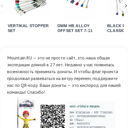
VERTIKAL STOPPER
DMM HB ALLOY
BLACK D
SET
OFFSET SET 7-11
CLASSIC 
SET 5-11
Mountain.RU — это не просто сайт, это наша общая
экспедиция длиной в 27 лет. Недавно у нас появилась
возможность принимать донаты. И чтобы флаг проекта
продолжал развеваться на ветру перемен, поддержите
нас по QR-коду. Ваши донаты — это кислород для нашей
команды! Спасибо!
АНО «ГОРЫ И ЛЮДИ»
ИНН 9726106148 / КПП 772601001
р/с: 40703810600000749342
АО «ТБанк»
БИК: 044525974
к/с: 30101810145250000974