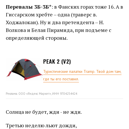
Перевалы 3Б-3Б*
: в Фанских горах тоже 16. А в
Гиссарском хребте – одна (траверс в.
Ходжалокан). Ну и два претендента – Н.
Волкова и Белая Пирамида, при подъеме с
определяющей стороны.
PEAK 2 (V2)
Туристические палатки Tramp. Твой дом там,
где ты его поставил.
Реклама. ООО «Яндекс Маркет», ИНН 9704254424
Солнца не будет, жди - не жди.
Третью неделю льют дожди,