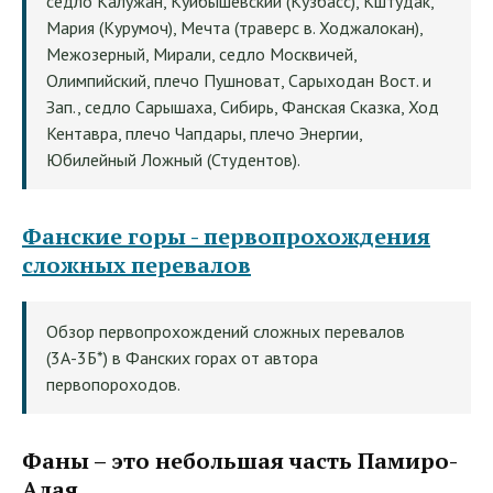
седло Калужан, Куйбышевский (Кузбасс), Кштудак,
Мария (Курумоч), Мечта (траверс в. Ходжалокан),
Межозерный, Мирали, седло Москвичей,
Олимпийский, плечо Пушноват, Сарыходан Вост. и
Зап., седло Сарышаха, Сибирь, Фанская Сказка, Ход
Кентавра, плечо Чапдары, плечо Энергии,
Юбилейный Ложный (Студентов).
Фанские горы - первопрохождения
сложных перевалов
Обзор первопрохождений сложных перевалов
(3А-3Б*) в Фанских горах от автора
первопороходов.
Фаны
– это небольшая часть
Памиро-
Алая
.