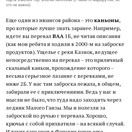
это не важно)
Еще один из нюансов района – это
каньоны
,
про которые лучше знать заранее. Например,
идете вы перевал
ВАА
1Б, не читая описания
(как мои ребята и ходили в 2000-м на заброске
продуктов). Ущелье с реки Казнок, ведущее
непосредственно на перевал – это приличный
скальный каньон, прохождение которого –
весьма серьезное лазание с веревками, не
ниже 2Б. У нас там заброска лежала, в общем,
забирали ее с приключениями. Ведь у нас и
мысли не было, что туда надо заходить через
ледник Малого Ганзы. Мы и полезли за
заброской по ручью с перевала. Хорошо,
крючья с собой прихватили – на всякий случай.
И таких каньонов в Фанских горах еще