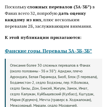
Поскольку
сложных перевалов (3А-3Б*)
в
Фанах всего 32, попробую
дать оценку
каждому из них
, плюс нескольким
перевалам 2Б, заслуживающим внимания.
К этой публикации прилагаются:
Фанские горы. Перевалы 3А-3Б-3Б*
Описания более 30 сложных перевалов в Фанах
(около половины - 3Б и 3Б*): Адиджи, плечо
Аурондага, Белая Пирамида, Биоб, Блок (3 перевала),
Бодамистон-2, седло Бодхоны, пер. Н.Волкова,
седло Ганзы, Дон, Енисей, Жигули, Замок, Имат,
седло Калужан, Куйбышевский (Кузбасс), Кштудак,
Мария (Курумоч), Мечта (траверс в. Ходжалокан),
Межозерный, Мирали, седло Москвичей,