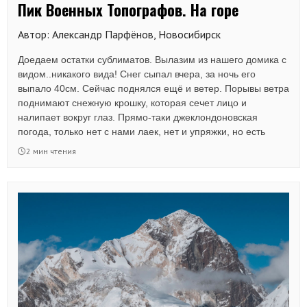
Пик Военных Топографов. На горе
Автор: Александр Парфёнов, Новосибирск
Доедаем остатки сублиматов. Вылазим из нашего домика с
видом..никакого вида! Снег сыпал вчера, за ночь его
выпало 40см. Сейчас поднялся ещё и ветер. Порывы ветра
поднимают снежную крошку, которая сечет лицо и
налипает вокруг глаз. Прямо-таки джеклондоновская
погода, только нет с нами лаек, нет и упряжки, но есть
знакомая по его книгам жажда жизни, которая вела нас эти
2 мин чтения
11 дней китайской эпопеи