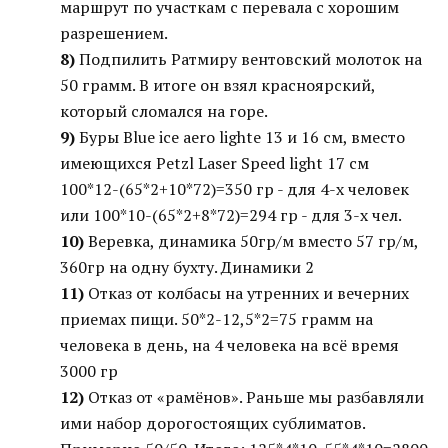
маршрут по участкам с перевала с хорошим
разрешением.
8)
Подпилить Ратмиру вентовский молоток на
50 грамм. В итоге он взял красноярский,
который сломался на горе.
9)
Буры Blue ice aero lighte 13 и 16 см, вместо
имеющихся Petzl Laser Speed light 17 см
100*12-(65*2+10*72)=350 гр - для 4-х человек
или 100*10-(65*2+8*72)=294 гр - для 3-х чел.
10)
Веревка, динамика 50гр/м вместо 57 гр/м,
360гр на одну бухту. Динамики 2
11)
Отказ от колбасы на утренних и вечерних
приемах пищи. 50*2-12,5*2=75 грамм на
человека в день, на 4 человека на всё время
3000 гр
12)
Отказ от «рамёнов». Раньше мы разбавляли
ими набор дорогостоящих сублиматов.