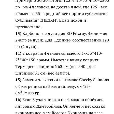
Примерно 50/50. Итого: 125*4*10-55*4*10=2800
гр - на 4 человека на десять дней, где 125 - вес
«Рамена», 55 - средний вес порции сублематов
Сублиматы "СНЕДКИ". Еда в поход и
путешествие.
13)
Карбоновые дуги для BD Fitzroy. Экономия
240гр (4 дуги). Для Одрины- соотвественно 120
гр (2 дуги).
14)
2 ковра на 4 человека, вместо 3-х: 3*410-
2*540=150 грамм. Имеются ввиду коврики
Термарест: шириной 63 см (вес 540гр) и
шириной 51 см (вес 410 гр).
15)
Заменить вязочки на гамаке Cheeky Salmons
с 6мм репика на 3мм дайнему: 6м*23-
6м*5=108 гр
16)
Если 3 участника, а не 4, можно обойтись
литровым Джетбойлом. Он легче и несколько
экономичнее, чем Reactor. Экономия на весе