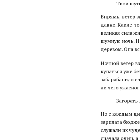
- Твои шут
Впрямь, ветер 
давно. Какие-т
великая сила жи
шумную ночь. Н
деревом. Она вс
Ночной ветер вз
купаться уже бе
забарабанило с 
ли чего ужасног
- Загорать
Но с каждым дн
зарплата бюдже
слушали их чуде
сначала один, а