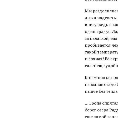
Мы разделились 
лыжи надевать. 
внизу, ведь с к
один градус. Ла
за палаткой, мы
пробивается че
такой температ
и сочная! Её ск
салат еще удобн
К нам подъехал
на выпас стадо 
нынче без тепла
…Тропа спрятал
берег озера Ра
еще зимой запла