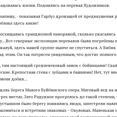
радовалась жизни. Поднялись на перевал Художников.
я напишу, - показывал Гарбуз дрожащей от предвкушения ру
облака здесь какие!
восхищались грандиозной панорамой, сколько ужасались 
му…Все северные экспозиции перевалов были погребены 
алуй, здесь нашей группе нынче не спуститься. А Бибик 
д этим. Он так потрясен увиденным, что достиг полного 
, там настоящий средневековый замок с бойницами! Ска
ские. Крепостная стена с зубцами и башнями! Нет, тут мн
к меня добил…
доль берега Малого Буйбинского озера. Матовый лед на 
трех местах. Зато Радужное прогрелось до такой степени, 
пустынном было берегу появились люди, запестрели пала
акомиться и встретили знакомых – Окуловых. Маленькая 