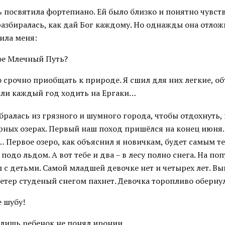
 посвятила фортепиано. Ей было близко и понятно чувств
разбиралась, как дай Бог каждому. Но однажды она отлож
ила меня:
кое Млечный Путь?
о срочно приобщать к природе. Я сшил для них легкие, о
али каждый год ходить на Ергаки…
ралась из грязного и шумного города, чтобы отдохнуть, 
рных озерах. Первый наш поход пришёлся на конец июня.
 Первое озеро, как объяснил я новичкам, будет самым те
а подо льдом. А вот тебе и два – в лесу полно снега. На по
 с детьми. Самой младшей девочке нет и четырех лет. В
етер студеный снегом пахнет. Девочка торопливо обернул
е шубу!
, лишь ребенок не понял иронии…