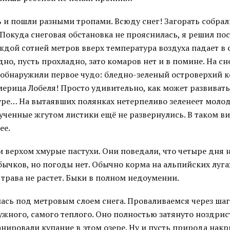
и пошли разными тропами. Всюду снег! Загорать собрали
Покуда снеговая обстановка не прояснилась, я решил пос
аждой сотней метров вверх температура воздуха падает в
дно, пусть прохладно, зато комаров нет и в помине. На с
 обнаружили первое чудо: бледно-зеленый островерхий ко
мерица Лобеля! Просто удивительно, как может развивать
уре… На вытаявших полянках нетерпеливо зеленеет молод
рученные жгутом листики ещё не развернулись. В таком ви
ее.
и верхом хмурые пастухи. Они поведали, что четыре дня 
бычков, но погоды нет. Обычно корма на альпийских лугах
 трава не растет. Быки в полном недоумении.
ась под метровым слоем снега. Проваливаемся через шаг
дужного, самого теплого. Оно полностью затянуто ноздри
нировали купание в этом озере. Ну и пусть природа нак