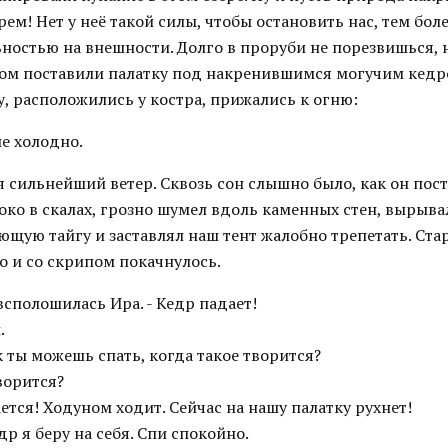
м! Нет у неё такой силы, чтобы остановить нас, тем боле
ностью на внешности. Долго в проруби не порезвишься, 
том поставили палатку под накренившимся могучим кедр
, расположились у костра, прижались к огню:
не холодно.
 сильнейший ветер. Сквозь сон слышно было, как он пос
ко в скалах, грозно шумел вдоль каменных стен, вырыва
щую тайгу и заставлял наш тент жалобно трепетать. Ста
о и со скрипом покачнулось.
 всполошилась Ира. - Кедр падает!
.
к ты можешь спать, когда такое творится?
творится?
ается! Ходуном ходит. Сейчас на нашу палатку рухнет!
др я беру на себя. Спи спокойно.