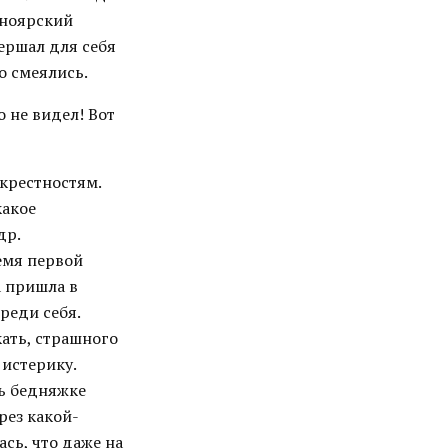
сноярский
ершал для себя
о смеялись.
о не видел! Вот
окрестностям.
какое
др.
емя первой
а пришла в
реди себя.
кать, страшного
 истерику.
ть бедняжке
рез какой-
ась, что даже на