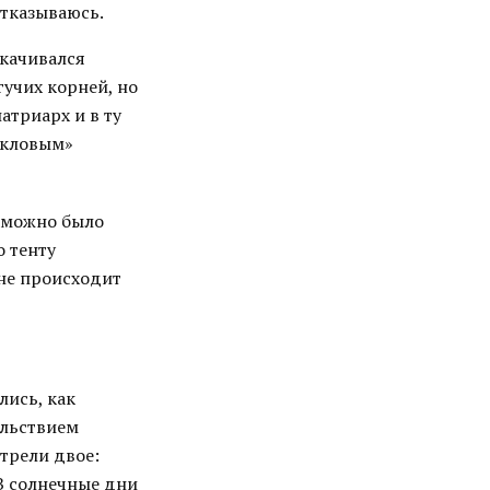
отказываюсь.
скачивался
учих корней, но
атриарх и в ту
окловым»
ь можно было
о тенту
 не происходит
лись, как
ольствием
трели двое:
 В солнечные дни