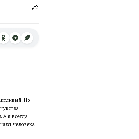
антливый. Но
 чувства
 А я всегда
шают человека,