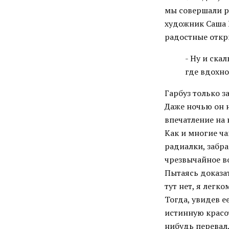
мы совершали р
художник Саша 
радостные откры
- Ну и ска
где вдохн
Гарбуз только з
Даже ночью он н
впечатление на
Как и многие ч
радиалки, забра
чрезвычайное во
Пытаясь доказат
тут нет, я легк
Тогда, увидев е
истинную красот
нибудь перевал,