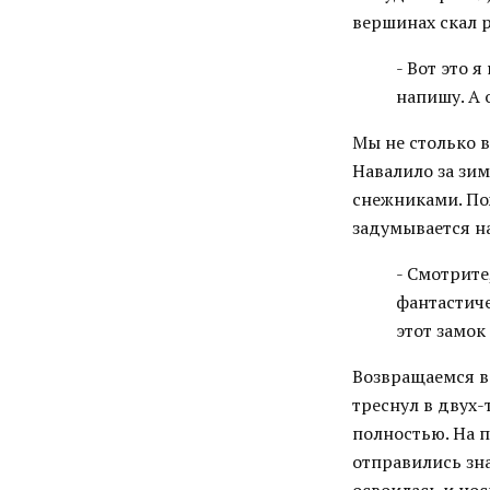
вершинах скал 
- Вот это 
напишу. А 
Мы не столько 
Навалило за зи
снежниками. Пож
задумывается на
- Смотрите
фантастиче
этот замо
Возвращаемся в
треснул в двух-
полностью. На 
отправились зн