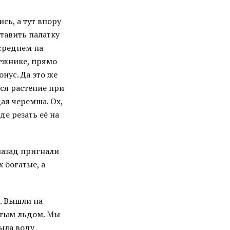
сь, а тут впору
тавить палатку
 среднем на
нежнике, прямо
нус. Да это же
ся растение при
ая черемша. Ох,
де резать её на
назад пригнали
 богатые, а
. Вышли на
стым льдом. Мы
рыла воду