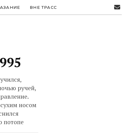
АЗАНИЕ
ВНЕ ТРАСС
1995
учился,
ночью ручей,
правление.
 сухим носом
 снился
о потопе