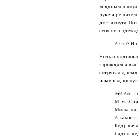
ледяным панцире
руке и решитель
достигнута. По
себя всю одежду
- А что? И 
Ночью поднялся
зарождался высо
сотрясал дремлю
нами вздрогнул
- Эй! Ай! –
- М-м…Спи
- Миша, ка
- А какое 
- Кедр кач
- Ладно, ке