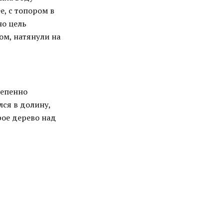
е, с топором в
но цель
ом, натянули на
тепенно
лся в долину,
рое дерево над