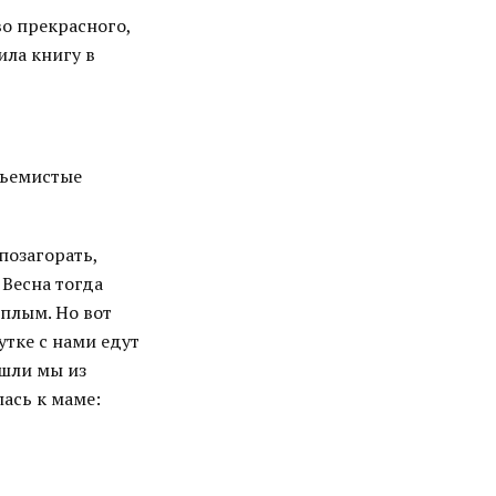
о прекрасного,
ила книгу в
бъемистые
позагорать,
 Весна тогда
плым. Но вот
путке с нами едут
ышли мы из
ась к маме: