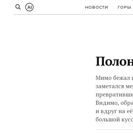
AI
НОВОСТИ
ГОРЫ
Полон
Мимо бежал 
заметался ме
превратившис
Видимо, обра
и вдруг на е
большой кусо