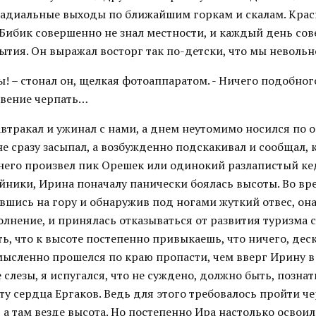
адиальные выходы по ближайшим горкам и скалам. Кра
Бибик совершенно не знал местности, и каждый день сов
тия. Он выражал восторг так по-детски, что мы невольн
лы! – стонал он, щелкая фотоаппаратом. - Ничего подобног
овение черпать…
автракал и ужинал с нами, а днем неутомимо носился по 
е сразу засыпал, а возбужденно подскакивал и сообщал, 
 него произвел пик Орешек или одинокий разлапистый ке
айники, Ирина поначалу панически боялась высоты. Во вр
вшись на гору и обнаружив под ногами жуткий отвес, он
лнение, и принялась отказываться от развития туризма с
ь, что к высоте постепенно привыкаешь, что ничего, дес
омысленно прошелся по краю пропасти, чем вверг Ирину в
е слезы, я испугался, что не суждено, должно быть, позна
у сердца Ергаков. Ведь для этого требовалось пройти че
 а там везде высота. Но постепенно Ира настолько освоил