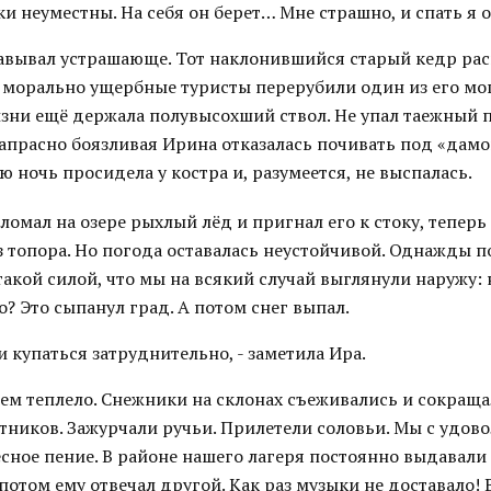
ки неуместны. На себя он берет… Мне страшно, и спать я 
завывал устрашающе. Тот наклонившийся старый кедр ра
о морально ущербные туристы перерубили один из его мог
зни ещё держала полувысохший ствол. Не упал таежный п
апрасно боязливая Ирина отказалась почивать под «дам
ю ночь просидела у костра и, разумеется, не выспалась.
ломал на озере рыхлый лёд и пригнал его к стоку, тепер
з топора. Но погода оставалась неустойчивой. Однажды п
такой силой, что мы на всякий случай выглянули наружу:
о? Это сыпанул град. А потом снег выпал.
 и купаться затруднительно, - заметила Ира.
ем теплело. Снежники на склонах съеживались и сокраща
тников. Зажурчали ручьи. Прилетели соловьи. Мы с удов
сное пение. В районе нашего лагеря постоянно выдавали 
 потом ему отвечал другой. Как раз музыки не доставало!