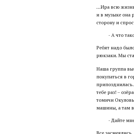
…Ира всю жизнь
и в музыке она 
сторону и спрос
- А что та
Ребят надо был
рюкзаки. Мы ст
Наша группа выб
покупаться в го
припозднилась…
тебе раз! – озёр
томичи Окуловы
машины, а там в
- Дайте мн
Все засмеялись