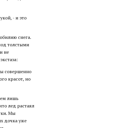
кой, - и это
обилию снега.
под толстыми
и не
экстаза:
лы совершенно
ого красот, но
нем лишь
что лед растаял
тки. Мы
их дочка уже