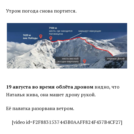
Утром погода снова портится.
19 августа во время облёта дроном
видно, что
Наталья жива, она машет дрону рукой.
Её палатка разорвана ветром.
[video id=F2F8831537443B0AAFF824F437B4CF27]