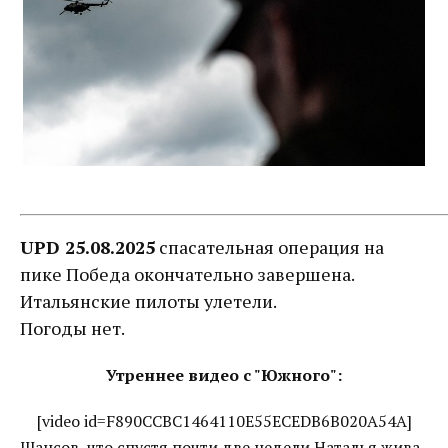
UPD 25.08.2025
спасательная операция на
пике Победа окончательно завершена.
Итальянские пилоты улетели.
Погоды нет.
Утреннее видео с "Южного":
[video id=F890CCBC1464110E55ECEDB6B020A54A]
Шансов, что спустя почти две недели Наталья жива,